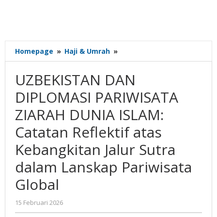
UZBEKISTAN
Homepage
»
Haji & Umrah
»
DAN
DIPLOMASI
UZBEKISTAN DAN
PARIWISATA
ZIARAH
DIPLOMASI PARIWISATA
DUNIA
ZIARAH DUNIA ISLAM:
ISLAM:
Catatan
Catatan Reflektif atas
Reflektif
atas
Kebangkitan Jalur Sutra
Kebangkitan
dalam Lanskap Pariwisata
Jalur
Sutra
Global
dalam
Lanskap
oleh
15 Februari 2026
Pariwisata
Gatot
Global