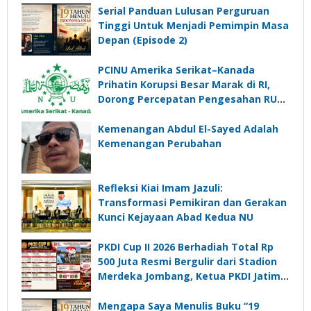
Serial Panduan Lulusan Perguruan
Tinggi Untuk Menjadi Pemimpin Masa
Depan (Episode 2)
PCINU Amerika Serikat–Kanada
Prihatin Korupsi Besar Marak di RI,
Dorong Percepatan Pengesahan RUU
Perampasan Aset
Kemenangan Abdul El-Sayed Adalah
Kemenangan Perubahan
Refleksi Kiai Imam Jazuli:
Transformasi Pemikiran dan Gerakan
Kunci Kejayaan Abad Kedua NU
PKDI Cup II 2026 Berhadiah Total Rp
500 Juta Resmi Bergulir dari Stadion
Merdeka Jombang, Ketua PKDI Jatim:
Ajang Silaturrahmi dan Media
Komunikasi Kades untuk Memajukan
Mengapa Saya Menulis Buku “19