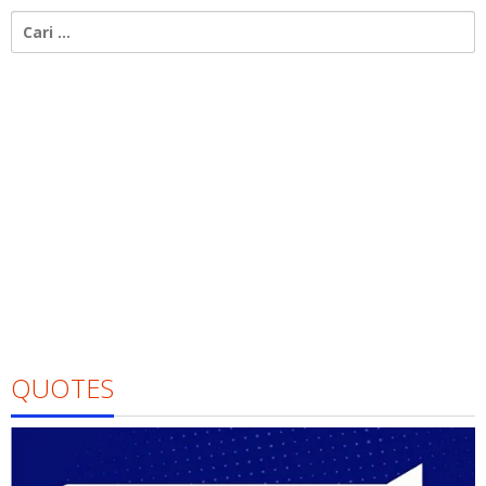
Cari
untuk:
QUOTES