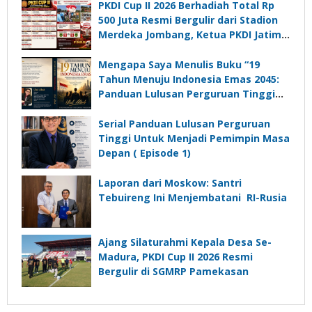
PKDI Cup II 2026 Berhadiah Total Rp
500 Juta Resmi Bergulir dari Stadion
Merdeka Jombang, Ketua PKDI Jatim:
Ajang Silaturrahmi dan Media
Komunikasi Kades untuk Memajukan
Mengapa Saya Menulis Buku “19
Desa
Tahun Menuju Indonesia Emas 2045:
Panduan Lulusan Perguruan Tinggi
Untuk Menjadi Pemimpin Masa
Depan”?
Serial Panduan Lulusan Perguruan
Tinggi Untuk Menjadi Pemimpin Masa
Depan ( Episode 1)
Laporan dari Moskow: Santri
Tebuireng Ini Menjembatani RI-Rusia
Ajang Silaturahmi Kepala Desa Se-
Madura, PKDI Cup II 2026 Resmi
Bergulir di SGMRP Pamekasan