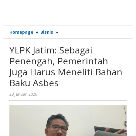
YLPK
Homepage
»
Bisnis
»
Jatim:
Sebagai
YLPK Jatim: Sebagai
Penengah,
Pemerintah
Penengah, Pemerintah
Juga
Juga Harus Meneliti Bahan
Harus
Meneliti
Baku Asbes
Bahan
Baku
oleh
28 Januari 2026
Asbes
Gatot
Susanto