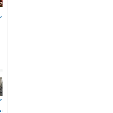
p
i
a
:
si