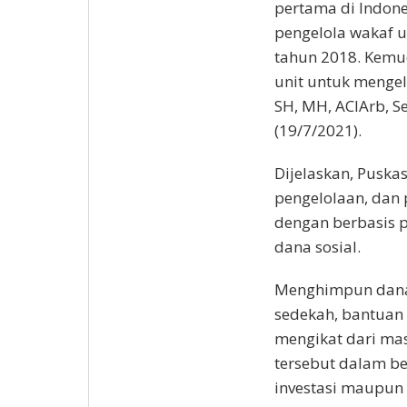
pertama di Indon
pengelola wakaf u
tahun 2018. Kemud
unit untuk mengelo
SH, MH, ACIArb, Se
(19/7/2021).
Dijelaskan, Pusk
pengelolaan, dan 
dengan berbasis 
dana sosial.
Menghimpun dana 
sedekah, bantuan 
mengikat dari ma
tersebut dalam b
investasi maupun