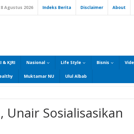
8 Agustus 2026
Indeks Berita
Disclaimer
About
I & KJRI
Nasional
Life Style
Bisnis
Vid
ealthy
Muktamar NU
Ulul Albab
, Unair Sosialisasikan