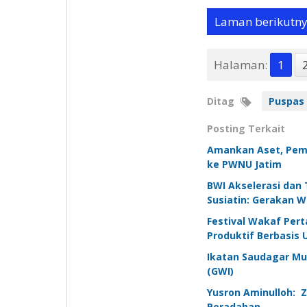
Laman berikutn
Halaman:
1
Ditag
Puspas 
Posting Terkait
Amankan Aset, Pemi
ke PWNU Jatim
BWI Akselerasi dan 
Susiatin: Gerakan W
Festival Wakaf Per
Produktif Berbasis
Ikatan Saudagar Mu
(GWI)
Yusron Aminulloh: 
Peradaban