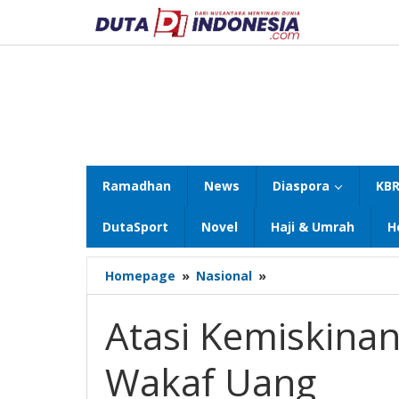
Lewati
ke
konten
Ramadhan
News
Diaspora
KBR
DutaSport
Novel
Haji & Umrah
H
Atasi
Homepage
»
Nasional
»
Kemiskinan,
Unair
Atasi Kemiskinan
Sosialisasikan
Wakaf
Wakaf Uang
Uang