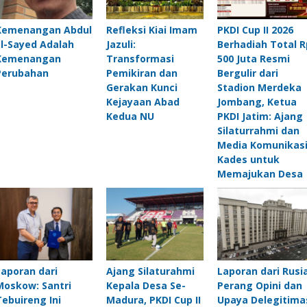
Kemenangan Abdul
Refleksi Kiai Imam
PKDI Cup II 2026
El-Sayed Adalah
Jazuli:
Berhadiah Total R
Kemenangan
Transformasi
500 Juta Resmi
Perubahan
Pemikiran dan
Bergulir dari
Gerakan Kunci
Stadion Merdeka
Kejayaan Abad
Jombang, Ketua
Kedua NU
PKDI Jatim: Ajang
Silaturrahmi dan
Media Komunikas
Kades untuk
Memajukan Des
Laporan dari
Ajang Silaturahmi
Laporan dari Rusia
Moskow: Santri
Kepala Desa Se-
Perang Opini dan
Tebuireng Ini
Madura, PKDI Cup II
Upaya Delegitima