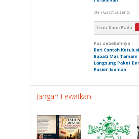
oleh
Gatot Susanto
Ikuti Kami Pada
Navigasi
Pos sebelumnya
Beri Contoh Ketulus
pos
Bupati Mas Tamam 
Langsung Paket Ba
Pasien Isoman
Jangan Lewatkan