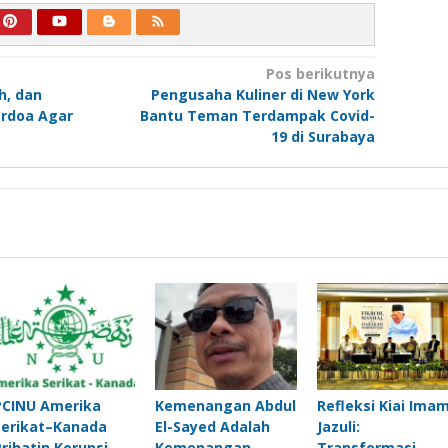
Pos berikutnya
h, dan
Pengusaha Kuliner di New York
erdoa Agar
Bantu Teman Terdampak Covid-
19 di Surabaya
PCINU Amerika
Kemenangan Abdul
Refleksi Kiai Ima
Serikat–Kanada
El-Sayed Adalah
Jazuli:
Prihatin Korupsi
Kemenangan
Transformasi