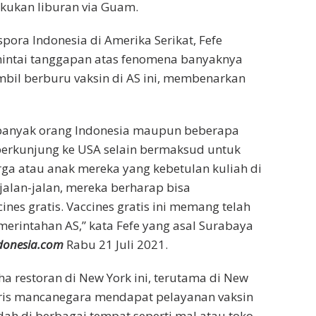
kukan liburan via Guam.
pora Indonesia di Amerika Serikat, Fefe
mintai tanggapan atas fenomena banyaknya
mbil berburu vaksin di AS ini, membenarkan
g banyak orang Indonesia maupun beberapa
berkunjung ke USA selain bermaksud untuk
ga atau anak mereka yang kebetulan kuliah di
 jalan-jalan, mereka berharap bisa
nes gratis. Vaccines gratis ini memang telah
merintahan AS,” kata Fefe yang asal Surabaya
donesia.com
Rabu 21 Juli 2021.
 restoran di New York ini, terutama di New
uris mancanegara mendapat pelayanan vaksin
ah di berbagai tempat seperti mal atau toko .