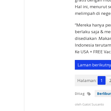
Hal ini, menurut 
melimpah di neger
“Mereka hanya pe
berlaku saja & me
disediakan .Makan
Indonesia teruta
Ke USA + FREE Vacc
Laman berikutn
Halaman:
1
Ditag
Berlibu
oleh
Gatot Susanto