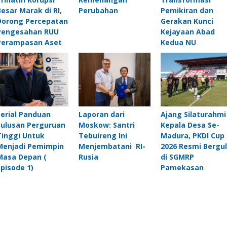
Besar Marak di RI,
Perubahan
Pemikiran dan
Dorong Percepatan
Gerakan Kunci
Pengesahan RUU
Kejayaan Abad
Perampasan Aset
Kedua NU
Serial Panduan
Laporan dari
Ajang Silaturahmi
Lulusan Perguruan
Moskow: Santri
Kepala Desa Se-
Tinggi Untuk
Tebuireng Ini
Madura, PKDI Cup I
Menjadi Pemimpin
Menjembatani RI-
2026 Resmi Bergul
Masa Depan (
Rusia
di SGMRP
Episode 1)
Pamekasan