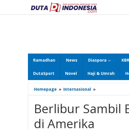
Lewati
ke
konten
Ramadhan
News
Diaspora
KBR
DutaSport
Novel
Haji & Umrah
H
Berlibur
Homepage
»
Internasional
»
Sambil
Berburu
Berlibur Sambil 
Vaksin
Gratis
di Amerika
di
Amerika