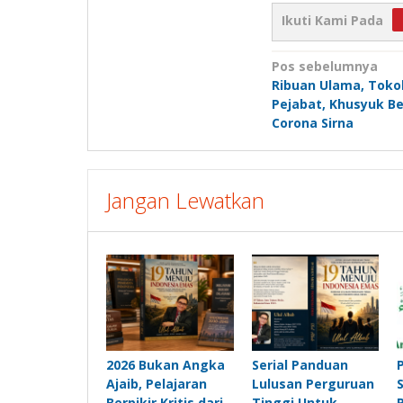
Ikuti Kami Pada
Navigasi
Pos sebelumnya
Ribuan Ulama, Toko
pos
Pejabat, Khusyuk B
Corona Sirna
Jangan Lewatkan
2026 Bukan Angka
Serial Panduan
Ajaib, Pelajaran
Lulusan Perguruan
Berpikir Kritis dari
Tinggi Untuk