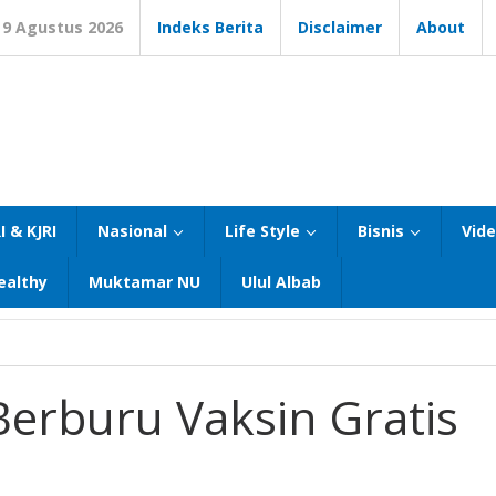
9 Agustus 2026
Indeks Berita
Disclaimer
About
I & KJRI
Nasional
Life Style
Bisnis
Vid
ealthy
Muktamar NU
Ulul Albab
Berburu Vaksin Gratis