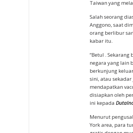
Taiwan yang mela
Salah seorang dias
Anggono, saat di
orang berlibur sa
kabar itu.
“Betul . Sekaran
negara yang lain 
berkunjung keluar
sini, atau sekadar
mendapatkan vacci
disiapkan oleh pe
ini kepada
DutaIn
Menurut pengusaha
York area, para t
gratis dengan mud