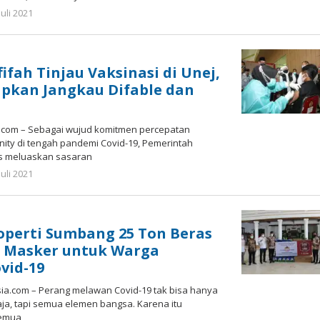
oleh
Juli 2021
Gatot
Susanto
ifah Tinjau Vaksinasi di Unej,
pkan Jangkau Difable dan
.com – Sebagai wujud komitmen percepatan
ity di tengah pandemi Covid-19, Pemerintah
rus meluaskan sasaran
oleh
Juli 2021
Gatot
Susanto
operti Sumbang 25 Ton Beras
s Masker untuk Warga
vid-19
ia.com – Perang melawan Covid-19 tak bisa hanya
ja, tapi semua elemen bangsa. Karena itu
semua