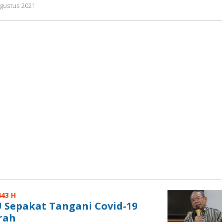
oleh
Agustus 2021
Gatot
Susanto
443 H
 Sepakat Tangani Covid-19
rah