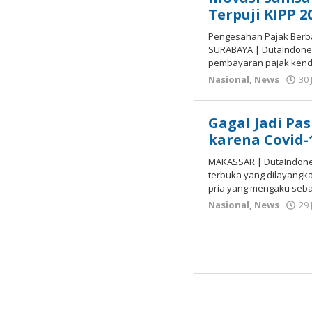
Terpuji KIPP 2
Pengesahan Pajak Berba
SURABAYA | DutaIndones
pembayaran pajak kend
Nasional
,
News
30 
Gagal Jadi Pas
karena Covid-
MAKASSAR | DutaIndones
terbuka yang dilayangk
pria yang mengaku seba
Nasional
,
News
29 