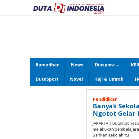
Lewati
ke
konten
Ramadhan
News
Diaspora
KBR
DutaSport
Novel
Haji & Umrah
H
Pendidikan
Banyak Sekola
Ngotot Gelar 
JAKARTA | DutaIndonesi
melakukan pembelajaran
Bahkan sekolah itu