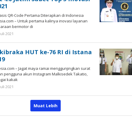
021
sis QR-Code Pertama Diterapkan di Indonesia
ia.com – Untuk pertama kalinya inovasi layanan
araan bermotor di
oleh
Juli 2021
Gatot
Susanto
kibraka HUT ke-76 RI di Istana
19
ia.com – Jagat maya ramai menggunjingkan surat
an pengguna akun Instagram Malkisedek Takatio,
gai kakak
oleh
Juli 2021
Gatot
Susanto
Muat Lebih