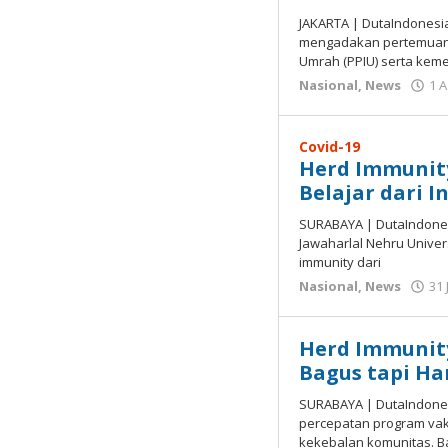
JAKARTA | DutaIndones
mengadakan pertemuan 
Umrah (PPIU) serta keme
Nasional
,
News
1 
Covid-19
Herd Immunity
Belajar dari I
SURABAYA | DutaIndones
Jawaharlal Nehru Univer
immunity dari
Nasional
,
News
31 
Herd Immunity
Bagus tapi Har
SURABAYA | DutaIndone
percepatan program vak
kekebalan komunitas. B