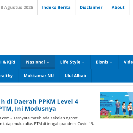
8 Agustus 2026
Indeks Berita
Disclaimer
About
I & KJRI
Nasional
Life Style
Bisnis
Vid
ealthy
Muktamar NU
Ulul Albab
h di Daerah PPKM Level 4
PTM, Ini Modusnya
a.com – Ternyata masih ada sekolah ngotot
 tatap muka alias PTM di tengah pandemi Covid-19.