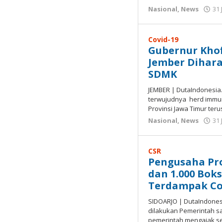
Nasional
,
News
31 
Covid-19
Gubernur Khof
Jember Dihara
SDMK
JEMBER | DutaIndonesia
terwujudnya herd immun
Provinsi Jawa Timur te
Nasional
,
News
31 
CSR
Pengusaha Pr
dan 1.000 Bok
Terdampak Co
SIDOARJO | DutaIndones
dilakukan Pemerintah sa
pemerintah mengajak 