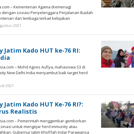
ia.com – Kementerian Agama (Kemenag)
dengan sosiasi Penyelenggara Perjalanan Ibadah
nterian dan lembaga terkait kebijakan
oleh
Agustus 2021
Gatot
Susanto
 Jatim Kado HUT ke-76 RI:
ndia
ia.com – Mohd Agoes Aufiya, mahasiswa S3 di
sity New Delhi India menyambut baik target herd
oleh
Juli 2021
Gatot
Susanto
 Jatim Kado HUT Ke-76 RI?:
us Realistis
sia.com – Pemerintah menggembar-gemborkan
sinasi untuk mengejar herd immunity atau
ahkan, Gubernur Jatim Khofifah Indar Parawansa