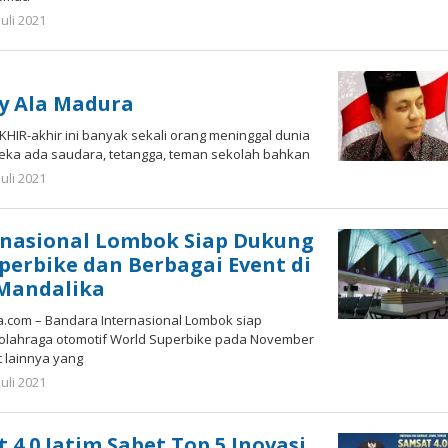
oleh
Juli 2021
Gatot
Susanto
y Ala Madura
AKHIR-akhir ini banyak sekali orang meninggal dunia
reka ada saudara, tetangga, teman sekolah bahkan
oleh
Juli 2021
Gatot
Susanto
rnasional Lombok Siap Dukung
perbike dan Berbagai Event di
Mandalika
a.com – Bandara Internasional Lombok siap
olahraga otomotif World Superbike pada November
 lainnya yang
oleh
Juli 2021
Gatot
Susanto
 4.0 Jatim Sabet Top 5 Inovasi