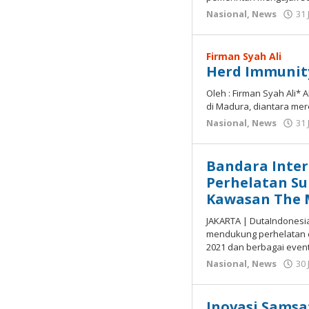
Nasional
,
News
31 
Firman Syah Ali
Herd Immunit
Oleh : Firman Syah Ali* 
di Madura, diantara me
Nasional
,
News
31 
Bandara Inte
Perhelatan Su
Kawasan The 
JAKARTA | DutaIndonesi
mendukung perhelatan 
2021 dan berbagai event
Nasional
,
News
30 
Inovasi Samsat