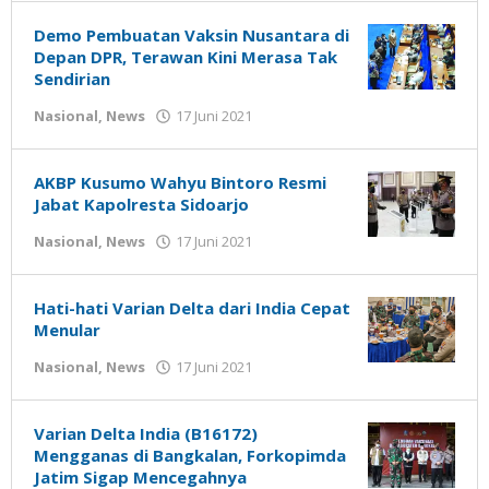
Susanto
Demo Pembuatan Vaksin Nusantara di
Depan DPR, Terawan Kini Merasa Tak
Sendirian
oleh
Nasional
,
News
17 Juni 2021
Gatot
Susanto
AKBP Kusumo Wahyu Bintoro Resmi
Jabat Kapolresta Sidoarjo
oleh
Nasional
,
News
17 Juni 2021
Gatot
Susanto
Hati-hati Varian Delta dari India Cepat
Menular
oleh
Nasional
,
News
17 Juni 2021
Gatot
Susanto
Varian Delta India (B16172)
Mengganas di Bangkalan, Forkopimda
Jatim Sigap Mencegahnya