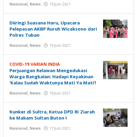
oleh
Nasional
,
News
19 Juni 2021
Gatot
Susanto
Diiringi Suasana Haru, Upacara
Pelepasan AKBP Ruruh Wicaksono dari
Polres Tuban
oleh
Nasional
,
News
19 Juni 2021
Gatot
Susanto
COVID-19 VARIAN INDIA
Perjuangan Relawan Mengedukasi
Warga Bangkalan: Hadapi Keyakinan
‘Kalau Sudah Waktunya Mati Ya Mati’!
oleh
Nasional
,
News
18 Juni 2021
Gatot
Susanto
Kunker di Sultra, Ketua DPD RI Ziarah
ke Makam Sultan Buton I
oleh
Nasional
,
News
17 Juni 2021
Gatot