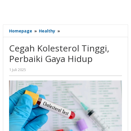
Cegah
Homepage
»
Healthy
»
Kolesterol
Tinggi,
Cegah Kolesterol Tinggi,
Perbaiki
Gaya
Perbaiki Gaya Hidup
Hidup
oleh
1 Juli 2025
Gatot
Susanto