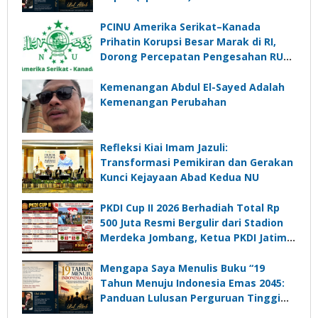
PCINU Amerika Serikat–Kanada
Prihatin Korupsi Besar Marak di RI,
Dorong Percepatan Pengesahan RUU
Perampasan Aset
Kemenangan Abdul El-Sayed Adalah
Kemenangan Perubahan
Refleksi Kiai Imam Jazuli:
Transformasi Pemikiran dan Gerakan
Kunci Kejayaan Abad Kedua NU
PKDI Cup II 2026 Berhadiah Total Rp
500 Juta Resmi Bergulir dari Stadion
Merdeka Jombang, Ketua PKDI Jatim:
Ajang Silaturrahmi dan Media
Komunikasi Kades untuk Memajukan
Mengapa Saya Menulis Buku “19
Desa
Tahun Menuju Indonesia Emas 2045:
Panduan Lulusan Perguruan Tinggi
Untuk Menjadi Pemimpin Masa