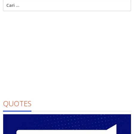
Cari
untuk:
QUOTES