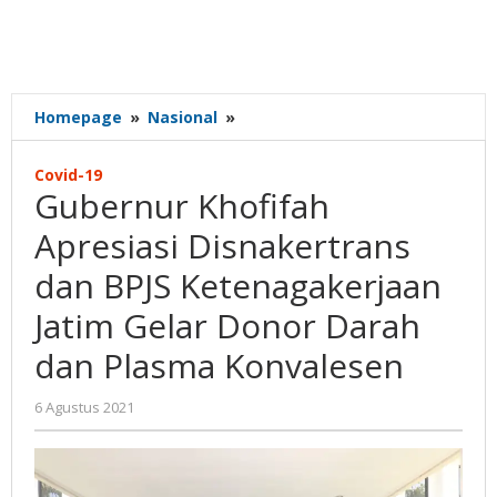
Gubernur
Homepage
»
Nasional
»
Khofifah
Apresiasi
Covid-19
Disnakertrans
Gubernur Khofifah
dan
BPJS
Apresiasi Disnakertrans
Ketenagakerjaan
dan BPJS Ketenagakerjaan
Jatim
Gelar
Jatim Gelar Donor Darah
Donor
Darah
dan Plasma Konvalesen
dan
Plasma
oleh
6 Agustus 2021
Konvalesen
Nilna
Niswah