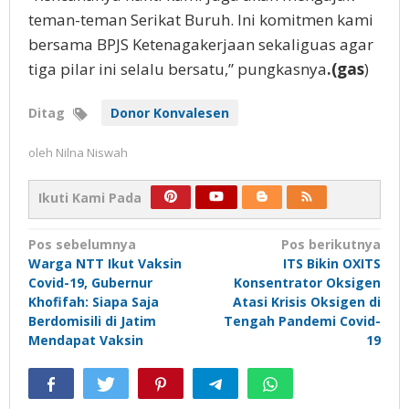
teman-teman Serikat Buruh. Ini komitmen kami
bersama BPJS Ketenagakerjaan sekaliguas agar
tiga pilar ini selalu bersatu,” pungkasnya
.(gas
)
Ditag
Donor Konvalesen
oleh
Nilna Niswah
Ikuti Kami Pada
Navigasi
Pos sebelumnya
Pos berikutnya
Warga NTT Ikut Vaksin
ITS Bikin OXITS
pos
Covid-19, Gubernur
Konsentrator Oksigen
Khofifah: Siapa Saja
Atasi Krisis Oksigen di
Berdomisili di Jatim
Tengah Pandemi Covid-
Mendapat Vaksin
19