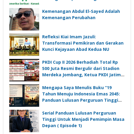
Perampasan Aset
Kemenangan Abdul El-Sayed Adalah
Kemenangan Perubahan
Refleksi Kiai Imam Jazuli:
Transformasi Pemikiran dan Gerakan
Kunci Kejayaan Abad Kedua NU
PKDI Cup II 2026 Berhadiah Total Rp
500 Juta Resmi Bergulir dari Stadion
Merdeka Jombang, Ketua PKDI Jatim:
Ajang Silaturrahmi dan Media
Komunikasi Kades untuk Memajukan
Mengapa Saya Menulis Buku “19
Desa
Tahun Menuju Indonesia Emas 2045:
Panduan Lulusan Perguruan Tinggi
Untuk Menjadi Pemimpin Masa
Depan”?
Serial Panduan Lulusan Perguruan
Tinggi Untuk Menjadi Pemimpin Masa
Depan ( Episode 1)