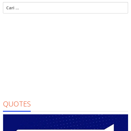
Cari
untuk:
QUOTES