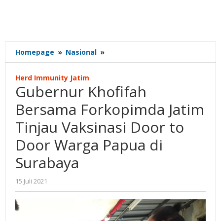
Gubernur
Homepage
»
Nasional
»
Khofifah
Bersama
Herd Immunity Jatim
Forkopimda
Gubernur Khofifah
Jatim
Tinjau
Bersama Forkopimda Jatim
Vaksinasi
Tinjau Vaksinasi Door to
Door
to
Door Warga Papua di
Door
Warga
Surabaya
Papua
di
oleh
15 Juli 2021
Surabaya
Gatot
Susanto