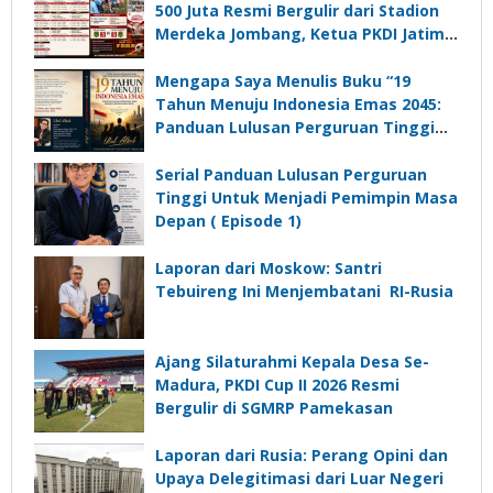
500 Juta Resmi Bergulir dari Stadion
Merdeka Jombang, Ketua PKDI Jatim:
Ajang Silaturrahmi dan Media
Komunikasi Kades untuk Memajukan
Mengapa Saya Menulis Buku “19
Desa
Tahun Menuju Indonesia Emas 2045:
Panduan Lulusan Perguruan Tinggi
Untuk Menjadi Pemimpin Masa
Depan”?
Serial Panduan Lulusan Perguruan
Tinggi Untuk Menjadi Pemimpin Masa
Depan ( Episode 1)
Laporan dari Moskow: Santri
Tebuireng Ini Menjembatani RI-Rusia
Ajang Silaturahmi Kepala Desa Se-
Madura, PKDI Cup II 2026 Resmi
Bergulir di SGMRP Pamekasan
Laporan dari Rusia: Perang Opini dan
Upaya Delegitimasi dari Luar Negeri