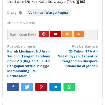
unit) dan Dinkes Kota Surabaya (10). (
gas
)
Ditag
Vaksinasi Warga Papua
oleh
Gatot Susanto
Ikuti Kami Pada
Navigasi
Pos sebelumnya
Pos berikutnya
Kiprah Muslimat NU Arab
25 Tahun TPA Al-
pos
Saudi di Tengah Pandemi
Naashiriyyah, Sebentuk
Covid-19 (Bagian 1): Rutin
Pengabdian Diaspora
Pengajian Virtual hingga
Indonesia di Jeddah
Membimbing PMI
Bermasalah