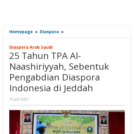
25
Homepage
»
Diaspora
»
Tahun
TPA
Diaspora Arab Saudi
Al-
25 Tahun TPA Al-
Naashiriyyah,
Sebentuk
Naashiriyyah, Sebentuk
Pengabdian
Pengabdian Diaspora
Diaspora
Indonesia
Indonesia di Jeddah
di
Jeddah
oleh
15 Juli 2021
Gatot
Susanto