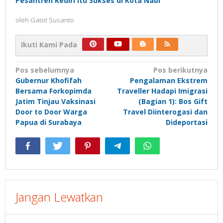
Pesantren Kediri Itu Sukses di Kota Nabi
oleh
Gatot Susanto
Ikuti Kami Pada
Navigasi
Pos sebelumnya
Pos berikutnya
Gubernur Khofifah
Pengalaman Ekstrem
pos
Bersama Forkopimda
Traveller Hadapi Imigrasi
Jatim Tinjau Vaksinasi
(Bagian 1): Bos Gift
Door to Door Warga
Travel Diinterogasi dan
Papua di Surabaya
Dideportasi
Jangan Lewatkan