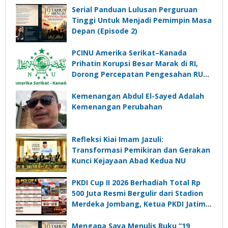
Serial Panduan Lulusan Perguruan
Tinggi Untuk Menjadi Pemimpin Masa
Depan (Episode 2)
PCINU Amerika Serikat–Kanada
Prihatin Korupsi Besar Marak di RI,
Dorong Percepatan Pengesahan RUU
Perampasan Aset
Kemenangan Abdul El-Sayed Adalah
Kemenangan Perubahan
Refleksi Kiai Imam Jazuli:
Transformasi Pemikiran dan Gerakan
Kunci Kejayaan Abad Kedua NU
PKDI Cup II 2026 Berhadiah Total Rp
500 Juta Resmi Bergulir dari Stadion
Merdeka Jombang, Ketua PKDI Jatim:
Ajang Silaturrahmi dan Media
Komunikasi Kades untuk Memajukan
Mengapa Saya Menulis Buku “19