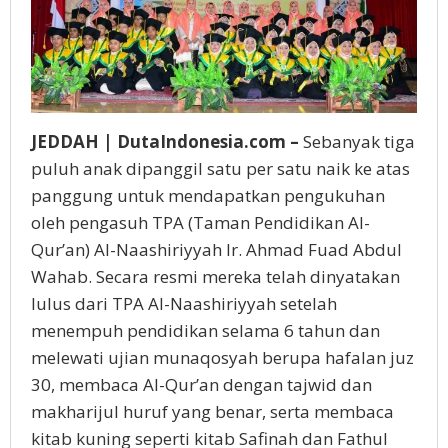
JEDDAH | DutaIndonesia.com –
Sebanyak tiga
puluh anak dipanggil satu per satu naik ke atas
panggung untuk mendapatkan pengukuhan
oleh pengasuh TPA (Taman Pendidikan Al-
Qur’an) Al-Naashiriyyah Ir. Ahmad Fuad Abdul
Wahab. Secara resmi mereka telah dinyatakan
lulus dari TPA Al-Naashiriyyah setelah
menempuh pendidikan selama 6 tahun dan
melewati ujian munaqosyah berupa hafalan juz
30, membaca Al-Qur’an dengan tajwid dan
makharijul huruf yang benar, serta membaca
kitab kuning seperti kitab Safinah dan Fathul