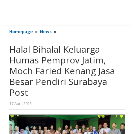
Halal
Homepage
»
News
»
Bihalal
Keluarga
Halal Bihalal Keluarga
Humas
Pemprov
Humas Pemprov Jatim,
Jatim,
Moch Faried Kenang Jasa
Moch
Faried
Besar Pendiri Surabaya
Kenang
Jasa
Post
Besar
Pendiri
oleh
17 April 2025
Surabaya
Gatot
Post
Susanto