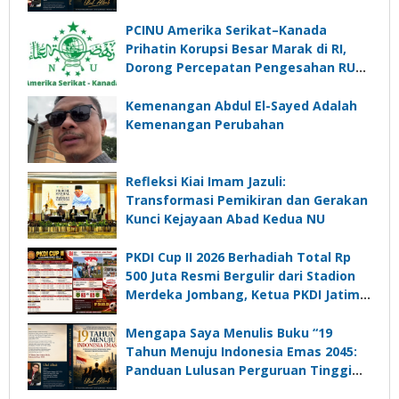
PCINU Amerika Serikat–Kanada
Prihatin Korupsi Besar Marak di RI,
Dorong Percepatan Pengesahan RUU
Perampasan Aset
Kemenangan Abdul El-Sayed Adalah
Kemenangan Perubahan
Refleksi Kiai Imam Jazuli:
Transformasi Pemikiran dan Gerakan
Kunci Kejayaan Abad Kedua NU
PKDI Cup II 2026 Berhadiah Total Rp
500 Juta Resmi Bergulir dari Stadion
Merdeka Jombang, Ketua PKDI Jatim:
Ajang Silaturrahmi dan Media
Komunikasi Kades untuk Memajukan
Mengapa Saya Menulis Buku “19
Desa
Tahun Menuju Indonesia Emas 2045:
Panduan Lulusan Perguruan Tinggi
Untuk Menjadi Pemimpin Masa