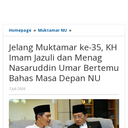
Jelang
Homepage
»
Muktamar NU
»
Muktamar
ke-
Jelang Muktamar ke-35, KH
35,
KH
Imam Jazuli dan Menag
Imam
Nasaruddin Umar Bertemu
Jazuli
dan
Bahas Masa Depan NU
Menag
Nasaruddin
oleh
7 Juli 2026
Umar
Gatot
Bertemu
Susanto
Bahas
Masa
Depan
NU