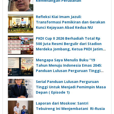
Kemenangan Perubahan
Refleksi Kiai Imam Jazuli:
Transformasi Pemikiran dan Gerakan
Kunci Kejayaan Abad Kedua NU
PKDI Cup II 2026 Berhadiah Total Rp
500 Juta Resmi Bergulir dari Stadion
Merdeka Jombang, Ketua PKDI Jatim:
Ajang Silaturrahmi dan Media
Komunikasi Kades untuk Memajukan
Mengapa Saya Menulis Buku “19
Desa
Tahun Menuju Indonesia Emas 2045:
Panduan Lulusan Perguruan Tinggi
Untuk Menjadi Pemimpin Masa
Depan”?
Serial Panduan Lulusan Perguruan
Tinggi Untuk Menjadi Pemimpin Masa
Depan ( Episode 1)
Laporan dari Moskow: Santri
Tebuireng Ini Menjembatani RI-Rusia