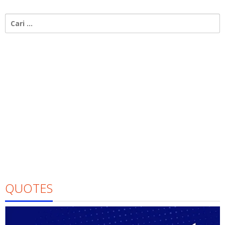
Cari
untuk:
QUOTES