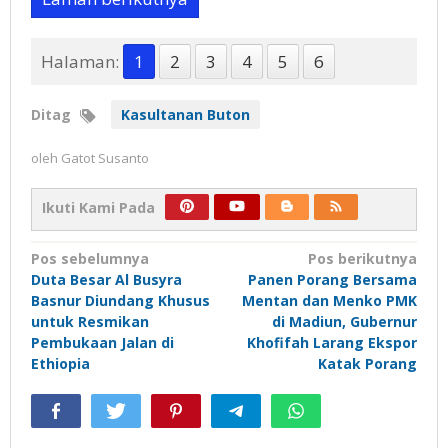
Halaman:
1
2
3
4
5
6
Ditag
Kasultanan Buton
oleh
Gatot Susanto
Ikuti Kami Pada
Navigasi
Pos sebelumnya
Pos berikutnya
Duta Besar Al Busyra
Panen Porang Bersama
pos
Basnur Diundang Khusus
Mentan dan Menko PMK
untuk Resmikan
di Madiun, Gubernur
Pembukaan Jalan di
Khofifah Larang Ekspor
Ethiopia
Katak Porang