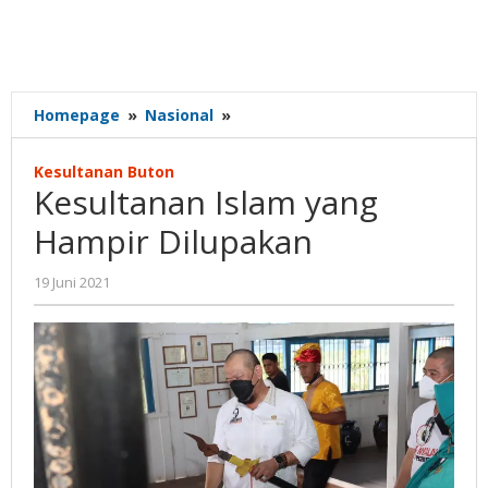
Kesultanan
Homepage
»
Nasional
»
Islam
yang
Kesultanan Buton
Hampir
Kesultanan Islam yang
Dilupakan
Hampir Dilupakan
oleh
19 Juni 2021
Gatot
Susanto