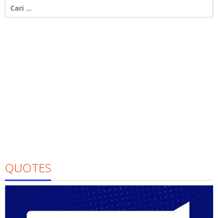
Cari
untuk:
QUOTES