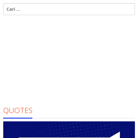
Cari
untuk:
QUOTES