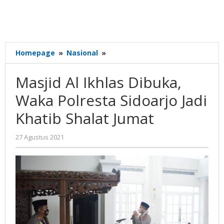
Masjid
Homepage
»
Nasional
»
Al
Ikhlas
Masjid Al Ikhlas Dibuka,
Dibuka,
Waka
Waka Polresta Sidoarjo Jadi
Polresta
Khatib Shalat Jumat
Sidoarjo
Jadi
Khatib
oleh
27 Agustus 2021
Gatot
Shalat
Susanto
Jumat