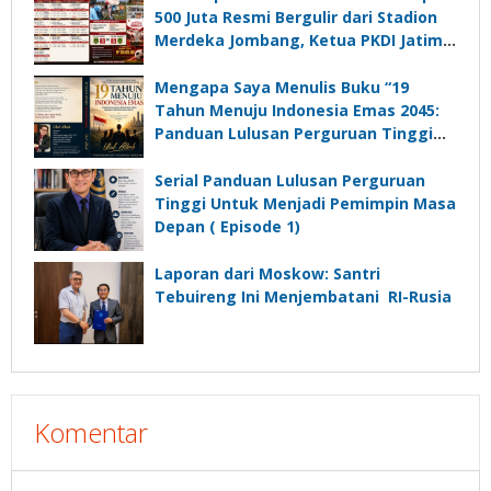
500 Juta Resmi Bergulir dari Stadion
Merdeka Jombang, Ketua PKDI Jatim:
Ajang Silaturrahmi dan Media
Komunikasi Kades untuk Memajukan
Mengapa Saya Menulis Buku “19
Desa
Tahun Menuju Indonesia Emas 2045:
Panduan Lulusan Perguruan Tinggi
Untuk Menjadi Pemimpin Masa
Depan”?
Serial Panduan Lulusan Perguruan
Tinggi Untuk Menjadi Pemimpin Masa
Depan ( Episode 1)
Laporan dari Moskow: Santri
Tebuireng Ini Menjembatani RI-Rusia
Komentar