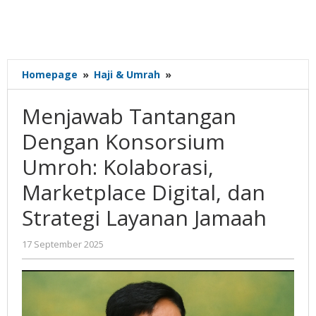
Menjawab
Homepage
»
Haji & Umrah
»
Tantangan
Dengan
Menjawab Tantangan
Konsorsium
Umroh:
Dengan Konsorsium
Kolaborasi,
Umroh: Kolaborasi,
Marketplace
Digital,
Marketplace Digital, dan
dan
Strategi
Strategi Layanan Jamaah
Layanan
Jamaah
oleh
17 September 2025
Gatot
Susanto