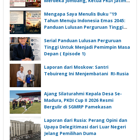
Merdeka Jombang, Ketua PKDI Jatim:
Ajang Silaturrahmi dan Media
Komunikasi Kades untuk Memajukan
Mengapa Saya Menulis Buku “19
Desa
Tahun Menuju Indonesia Emas 2045:
Panduan Lulusan Perguruan Tinggi
Untuk Menjadi Pemimpin Masa
Depan”?
Serial Panduan Lulusan Perguruan
Tinggi Untuk Menjadi Pemimpin Masa
Depan ( Episode 1)
Laporan dari Moskow: Santri
Tebuireng Ini Menjembatani RI-Rusia
Ajang Silaturahmi Kepala Desa Se-
Madura, PKDI Cup II 2026 Resmi
Bergulir di SGMRP Pamekasan
Laporan dari Rusia: Perang Opini dan
Upaya Delegitimasi dari Luar Negeri
Jelang Pemilihan Duma