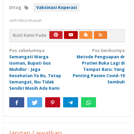
Ditag
Vaksinasi Koperasi
oleh
Nilna Niswah
Ikuti Kami Pada
Navigasi
Pos sebelumnya
Pos berikutnya
Semangati Warga
Metode Penguapan dr
pos
Isoman, Bupati Gus
Pratiwi Buka Lagi di
Muhdlor : Jaga
Tempat Baru: Yang
Kesehatan Ya Bu, Tetap
Penting Pasien Covid-19
Semangat, Ibu Tidak
Sembuh
Sendiri Masih Ada Kami
Jangan Lewatkan