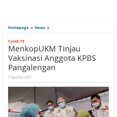
MenkopUKM
Homepage
»
News
»
Tinjau
Vaksinasi
Covid-19
Anggota
MenkopUKM Tinjau
KPBS
Pangalengan
Vaksinasi Anggota KPBS
Pangalengan
oleh
7 Agustus 2021
Nilna
Niswah