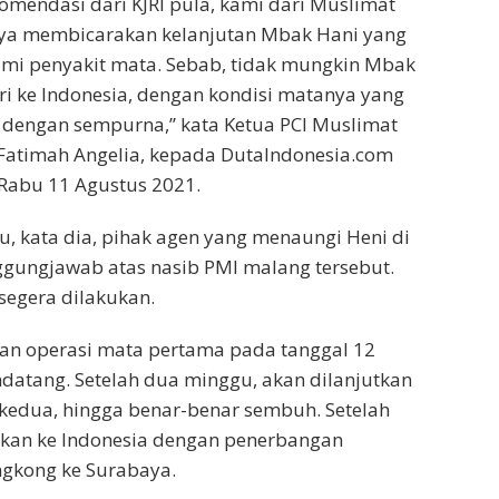
komendasi dari KJRI pula, kami dari Muslimat
a membicarakan kelanjutan Mbak Hani yang
mi penyakit mata. Sebab, tidak mungkin Mbak
ri ke Indonesia, dengan kondisi matanya yang
t dengan sempurna,” kata Ketua PCI Muslimat
Fatimah Angelia, kepada DutaIndonesia.com
Rabu 11 Agustus 2021.
tu, kata dia, pihak agen yang menaungi Heni di
gungjawab atas nasib PMI malang tersebut.
segera dilakukan.
an operasi mata pertama pada tanggal 12
atang. Setelah dua minggu, akan dilanjutkan
 kedua, hingga benar-benar sembuh. Setelah
gkan ke Indonesia dengan penerbangan
ngkong ke Surabaya.