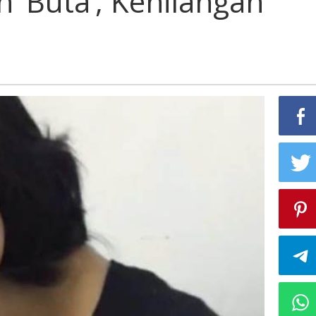
 ‘Buta’, Kehilangan