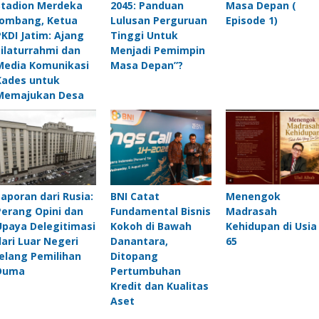
Stadion Merdeka
2045: Panduan
Masa Depan (
Jombang, Ketua
Lulusan Perguruan
Episode 1)
PKDI Jatim: Ajang
Tinggi Untuk
Silaturrahmi dan
Menjadi Pemimpin
Media Komunikasi
Masa Depan”?
Kades untuk
Memajukan Desa
Laporan dari Rusia:
BNI Catat
Menengok
Perang Opini dan
Fundamental Bisnis
Madrasah
Upaya Delegitimasi
Kokoh di Bawah
Kehidupan di Usia
dari Luar Negeri
Danantara,
65
Jelang Pemilihan
Ditopang
Duma
Pertumbuhan
Kredit dan Kualitas
Aset