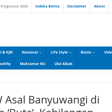
8 Agustus 2026
Indeks Berita
Disclaimer
About
I & KJRI
Nasional
Life Style
Bisnis
Vid
ealthy
Muktamar NU
Ulul Albab
W Asal Banyuwangi di