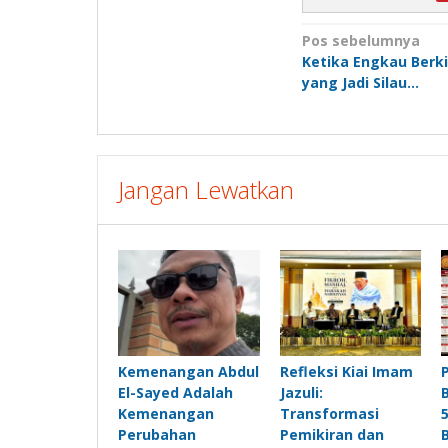
Navigasi
Pos sebelumnya
Ketika Engkau Berki
pos
yang Jadi Silau…
Jangan Lewatkan
Kemenangan Abdul
Refleksi Kiai Imam
El-Sayed Adalah
Jazuli:
Kemenangan
Transformasi
Perubahan
Pemikiran dan