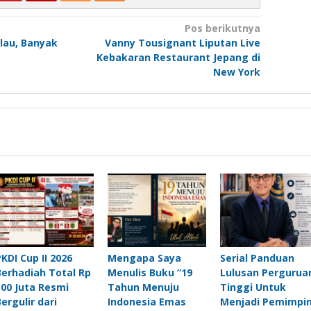
Pos berikutnya
lau, Banyak
Vanny Tousignant Liputan Live
Kebakaran Restaurant Jepang di
New York
PKDI Cup II 2026
Mengapa Saya
Serial Panduan
Berhadiah Total Rp
Menulis Buku “19
Lulusan Pergurua
500 Juta Resmi
Tahun Menuju
Tinggi Untuk
Bergulir dari
Indonesia Emas
Menjadi Pemimpi