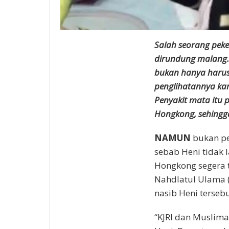
Salah seorang peke
dirundung malang.
bukan hanya harus 
penglihatannya ka
Penyakit mata itu 
Hongkong, sehingga
NAMUN
bukan pe
sebab Heni tidak l
Hongkong segera 
Nahdlatul Ulama (
nasib Heni tersebu
“KJRI dan Muslim