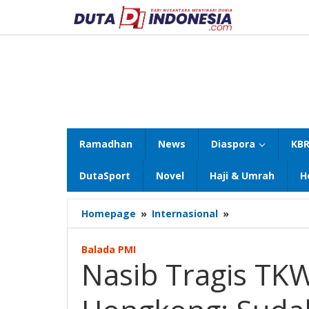
Lewati
ke
konten
Ramadhan
News
Diaspora
KBR
DutaSport
Novel
Haji & Umrah
H
Nasib
Homepage
»
Internasional
»
Tragis
TKW
Balada PMI
Asal
Nasib Tragis TK
Banyuwangi
di
Hongkong: