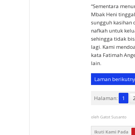
“Sementara menun
Mbak Heni tingga
sungguh kasihan 
nafkah untuk kelua
sehingga tidak bi
lagi. Kami mendoa
kata Fatimah Ang
lain.
Laman berikutn
Halaman:
1
oleh
Gatot Susanto
Ikuti Kami Pada