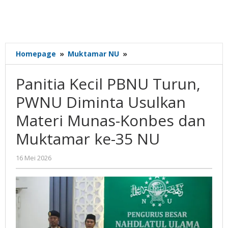
Panitia
Homepage
»
Muktamar NU
»
Kecil
PBNU
Panitia Kecil PBNU Turun,
Turun,
PWNU
PWNU Diminta Usulkan
Diminta
Materi Munas-Konbes dan
Usulkan
Materi
Muktamar ke-35 NU
Munas-
Konbes
oleh
16 Mei 2026
dan
Gatot
Muktamar
Susanto
ke-
35
NU