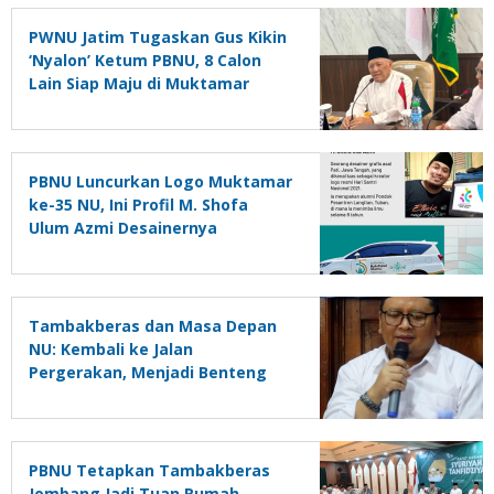
PWNU Jatim Tugaskan Gus Kikin
‘Nyalon’ Ketum PBNU, 8 Calon
Lain Siap Maju di Muktamar
Tambakberas
PBNU Luncurkan Logo Muktamar
ke-35 NU, Ini Profil M. Shofa
Ulum Azmi Desainernya
Tambakberas dan Masa Depan
NU: Kembali ke Jalan
Pergerakan, Menjadi Benteng
Agama dan Negara
PBNU Tetapkan Tambakberas
Jombang Jadi Tuan Rumah