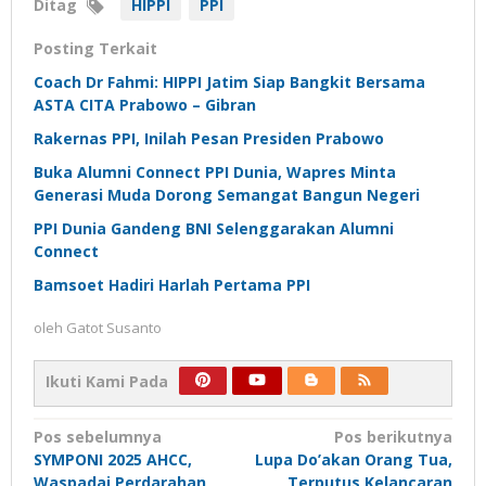
Ditag
HIPPI
PPI
Posting Terkait
Coach Dr Fahmi: HIPPI Jatim Siap Bangkit Bersama
ASTA CITA Prabowo – Gibran
Rakernas PPI, Inilah Pesan Presiden Prabowo
Buka Alumni Connect PPI Dunia, Wapres Minta
Generasi Muda Dorong Semangat Bangun Negeri
PPI Dunia Gandeng BNI Selenggarakan Alumni
Connect
Bamsoet Hadiri Harlah Pertama PPI
oleh
Gatot Susanto
Ikuti Kami Pada
Navigasi
Pos sebelumnya
Pos berikutnya
SYMPONI 2025 AHCC,
Lupa Do’akan Orang Tua,
pos
Waspadai Perdarahan
Terputus Kelancaran