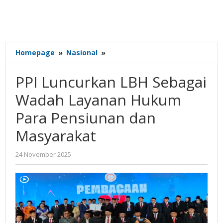
PPI
Homepage
»
Nasional
»
Luncurkan
LBH
PPI Luncurkan LBH Sebagai
Sebagai
Wadah
Wadah Layanan Hukum
Layanan
Para Pensiunan dan
Hukum
Para
Masyarakat
Pensiunan
dan
oleh
24 November 2025
Masyarakat
Gatot
Susanto