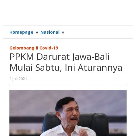
PPKM
Homepage
»
Nasional
»
Darurat
Jawa-
Gelombang II Covid-19
Bali
PPKM Darurat Jawa-Bali
Mulai
Sabtu,
Mulai Sabtu, Ini Aturannya
Ini
Aturannya
oleh
1 Juli 2021
Gatot
Susanto