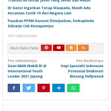
Transisi ini Untuk Jatim Yang Sehat dan Hebat
Dr Gatot Ingatkan Tetap Waspada, Masih Ada
Ancaman Covid-19 dari Negara Lain
Pasukan PPKM Darurat Diterjunkan, Forkopimda
Sidoarjo Cek Kesiapannya
oleh
Gatot Susanto
Ikuti Kami Pada
Navigasi
Pos sebelumnya
Pos berikutnya
Siswi MAN Wakili RI di
Kopi Spesialti Indonesia
pos
International Youth
Potensial Dinikmati
Leader 2021 Jepang
Bintang Hollywood