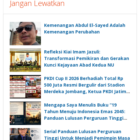
Jangan Lewatkan
Kemenangan Abdul El-Sayed Adalah
Kemenangan Perubahan
Refleksi Kiai Imam Jazuli:
Transformasi Pemikiran dan Gerakan
Kunci Kejayaan Abad Kedua NU
PKDI Cup II 2026 Berhadiah Total Rp
500 Juta Resmi Bergulir dari Stadion
Merdeka Jombang, Ketua PKDI Jatim:
Ajang Silaturrahmi dan Media
Komunikasi Kades untuk Memajukan
Mengapa Saya Menulis Buku “19
Desa
Tahun Menuju Indonesia Emas 2045:
Panduan Lulusan Perguruan Tinggi
Untuk Menjadi Pemimpin Masa
Depan”?
Serial Panduan Lulusan Perguruan
Tinggi Untuk Menjadi Pemimpin Masa