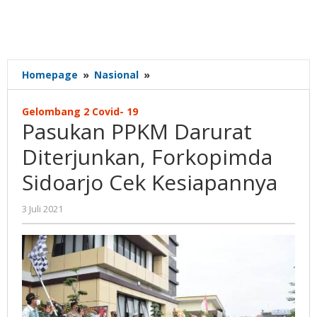
Pasukan
Homepage
»
Nasional
»
PPKM
Darurat
Gelombang 2 Covid- 19
Diterjunkan,
Pasukan PPKM Darurat
Forkopimda
Sidoarjo
Diterjunkan, Forkopimda
Cek
Sidoarjo Cek Kesiapannya
Kesiapannya
oleh
3 Juli 2021
Gatot
Susanto