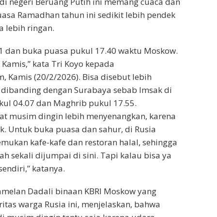
i negeri Beruang Putih ini memang cuaca dan
asa Ramadhan tahun ini sedikit lebih pendek
 lebih ringan.
51 dan buka puasa pukul 17.40 waktu Moskow.
Kamis,” kata Tri Koyo kepada
, Kamis (20/2/2026). Bisa disebut lebih
 dibanding dengan Surabaya sebab Imsak di
ul 04.07 dan Maghrib pukul 17.55.
aat musim dingin lebih menyenangkan, karena
. Untuk buka puasa dan sahur, di Rusia
mukan kafe-kafe dan restoran halal, sehingga
 sekali dijumpai di sini. Tapi kalau bisa ya
endiri,” katanya.
melan Dadali binaan KBRI Moskow yang
tas warga Rusia ini, menjelaskan, bahwa