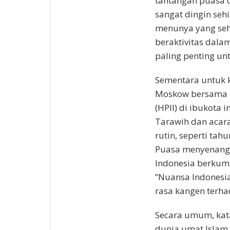
tantangan puasa d
sangat dingin se
menunya yang seh
beraktivitas dalam
paling penting untu
Sementara untuk k
Moskow bersama 
(HPII) di ibukota 
Tarawih dan acara
rutin, seperti tah
Puasa menyenangka
Indonesia berkum
”Nuansa Indonesia
rasa kangen terha
Secara umum, kata
dunia,umat Islam