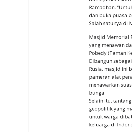
Ramadhan. “Untuk
dan buka puasa be
Salah satunya di 
Masjid Memorial P
yang menawan dan 
Pobedy (Taman Ke
Dibangun sebagai
Rusia, masjid ini 
pameran alat per
menawarkan suasan
bunga.
Selain itu, tantan
geopolitik yang m
untuk warga dibat
keluarga di Indone