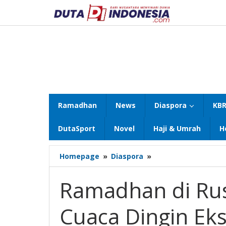
Lewati
ke
konten
Ramadhan
News
Diaspora
KBR
DutaSport
Novel
Haji & Umrah
H
Ramadhan
Homepage
»
Diaspora
»
di
Rusia:
Ramadhan di Rus
Puasa
di
Cuaca Dingin Eks
Tengah
Cuaca