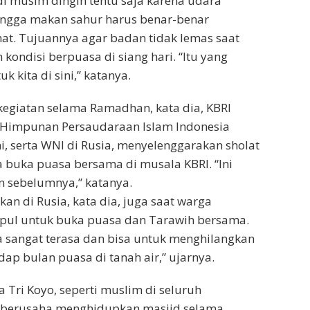
i musim dingin tentu saja karena udara
hingga makan sahur harus benar-benar
at. Tujuannya agar badan tidak lemas saat
 kondisi berpuasa di siang hari. “Itu yang
k kita di sini,” katanya.
egiatan selama Ramadhan, kata dia, KBRI
Himpunan Persaudaraan Islam Indonesia
ini, serta WNI di Rusia, menyelenggarakan sholat
 buka puasa bersama di musala KBRI. “Ini
un sebelumnya,” katanya.
n di Rusia, kata dia, juga saat warga
pul untuk buka puasa dan Tarawih bersama.
 sangat terasa dan bisa untuk menghilangkan
dap bulan puasa di tanah air,” ujarnya.
 Tri Koyo, seperti muslim di seluruh
 berusaha menghidupkan masjid selama