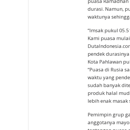
puasa Ramadhan d
durasi. Namun, pu
waktunya sehingga
“Imsak pukul 05.
Kami puasa mulai 
DutaIndonesia.com
pendek durasinya
Kota Pahlawan puk
“Puasa di Rusia s
waktu yang pendek
sudah banyak dite
produk halal mudah
lebih enak masak s
Pemimpin grup ga
anggotanya mayori