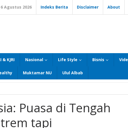
6 Agustus 2026
Indeks Berita
Disclaimer
About
I & KJRI
Nasional
Life Style
Bisnis
Vid
ealthy
Muktamar NU
Ulul Albab
ia: Puasa di Tengah
trem tapi