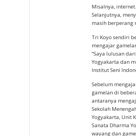
Misalnya, interne
Selanjutnya, menyu
masih berperang 
Tri Koyo sendiri b
mengajar gamelan 
“Saya lulusan dar
Yogyakarta dan me
Institut Seni Indon
Sebelum mengajar
gamelan di bebera
antaranya mengaja
Sekolah Menengah 
Yogyakarta, Unit 
Sanata Dharma Yo
wayang dan gamela