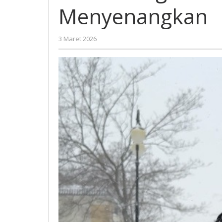
Dingin
Menyenangkan
Ekstrem
tapi
Menyenangkan
oleh
3 Maret 2026
Gatot
Susanto