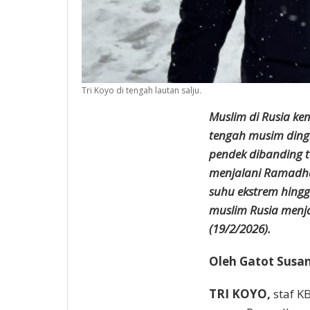
Tri Koyo di tengah lautan salju.
Muslim di Rusia k
tengah musim dingi
pendek dibanding t
menjalani Ramadha
suhu ekstrem hingg
muslim Rusia menj
(19/2/2026).
Oleh Gatot Susa
TRI KOYO,
staf K