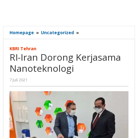
RI-
Homepage
»
Uncategorized
»
Iran
Dorong
KBRI Tehran
Kerjasama
RI-Iran Dorong Kerjasama
Nanoteknologi
Nanoteknologi
oleh
7 Juli 2021
Gatot
Susanto