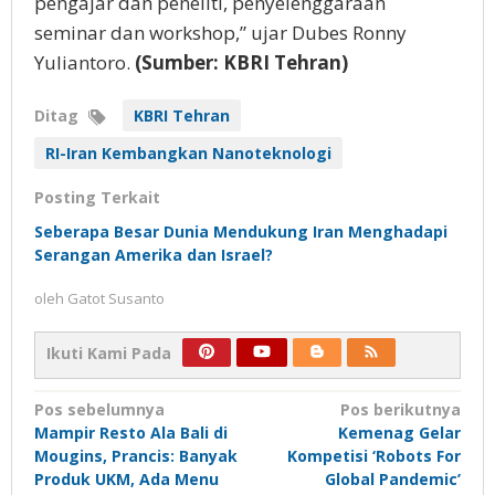
pengajar dan peneliti, penyelenggaraan
seminar dan workshop,” ujar Dubes Ronny
Yuliantoro.
(Sumber: KBRI Tehran)
Ditag
KBRI Tehran
RI-Iran Kembangkan Nanoteknologi
Posting Terkait
Seberapa Besar Dunia Mendukung Iran Menghadapi
Serangan Amerika dan Israel?
oleh
Gatot Susanto
Ikuti Kami Pada
Navigasi
Pos sebelumnya
Pos berikutnya
Mampir Resto Ala Bali di
Kemenag Gelar
pos
Mougins, Prancis: Banyak
Kompetisi ‘Robots For
Produk UKM, Ada Menu
Global Pandemic’