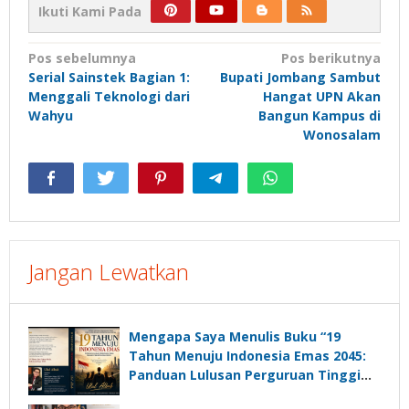
Ikuti Kami Pada
Navigasi
Pos sebelumnya
Pos berikutnya
Serial Sainstek Bagian 1:
Bupati Jombang Sambut
pos
Menggali Teknologi dari
Hangat UPN Akan
Wahyu
Bangun Kampus di
Wonosalam
Jangan Lewatkan
Mengapa Saya Menulis Buku “19
Tahun Menuju Indonesia Emas 2045:
Panduan Lulusan Perguruan Tinggi
Untuk Menjadi Pemimpin Masa