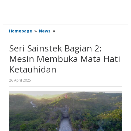
Seri
Homepage
»
News
»
Sainstek
Bagian
Seri Sainstek Bagian 2:
2:
Mesin
Mesin Membuka Mata Hati
Membuka
Ketauhidan
Mata
Hati
Ketauhidan
oleh
26 April 2025
Gatot
Susanto