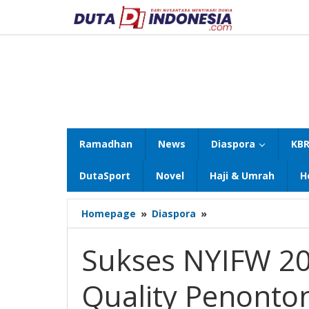
Lewati
ke
konten
Ramadhan
News
Diaspora
KBR
DutaSport
Novel
Haji & Umrah
H
Sukses
Homepage
»
Diaspora
»
NYIFW
2021,
Sukses NYIFW 20
Vanny
Tousignant:
Quality Penonto
Quality
Penonton