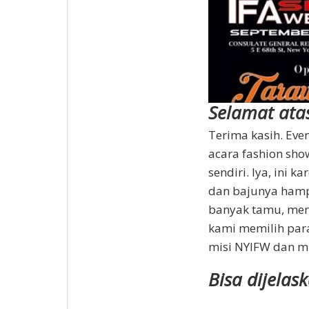
Selamat ata
Terima kasih. Even
acara fashion show
sendiri. Iya, ini
dan bajunya hamp
banyak tamu, men
kami memilih par
misi NYIFW dan mis
Bisa dijelask