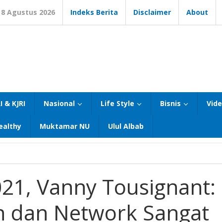
8 Agustus 2026
Indeks Berita
Disclaimer
About
I & KJRI
Nasional
Life Style
Bisnis
Vid
ealthy
Muktamar NU
Ulul Albab
21, Vanny Tousignant:
n dan Network Sangat