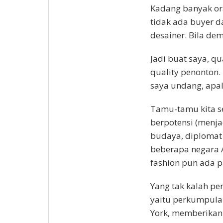
Kadang banyak or
tidak ada buyer 
desainer. Bila de
Jadi buat saya, qu
quality penonton.
saya undang, apal
Tamu-tamu kita s
berpotensi (menja
budaya, diplomat
beberapa negara A
fashion pun ada pa
Yang tak kalah pen
yaitu perkumpula
York, memberikan 