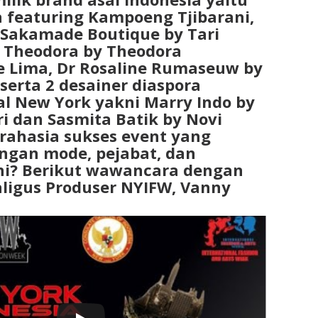
 featuring Kampoeng Tjibarani,
 Sakamade Boutique by Tari
Theodora by Theodora
e Lima, Dr Rosaline Rumaseuw by
 serta 2 desainer diaspora
al New York yakni Marry Indo by
i dan Sasmita Batik by Novi
 rahasia sukses event yang
angan mode, pejabat, dan
ni? Berikut wawancara dengan
ligus Produser NYIFW, Vanny