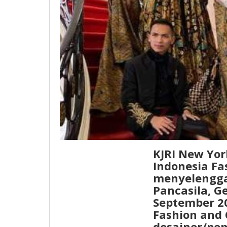
KJRI New Yo
Indonesia Fa
menyelengga
Pancasila, G
September 20
Fashion and 
desainer/pem