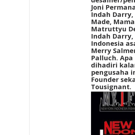
Joni Permana
Indah Darry,
Made, Mama 
Matruttyu D
Indah Darry,
Indonesia as
Merry Salmer
Palluch. Apa
dihadiri kal
pengusaha i
Founder seka
Tousignant.