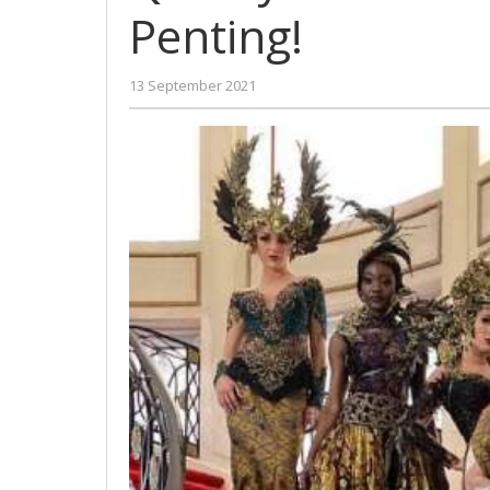
dan
Penting!
Network
Sangat
Penting!
oleh
13 September 2021
Gatot
Susanto