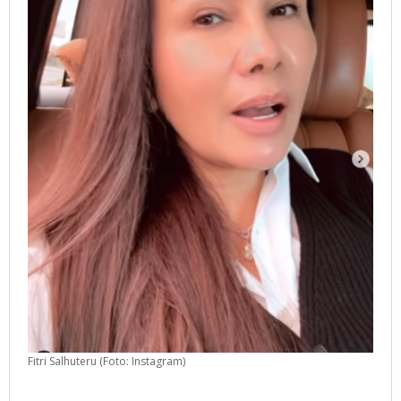
Biasa,
Ya
Minta
Maaf
Aja!
Fitri Salhuteru (Foto: Instagram)