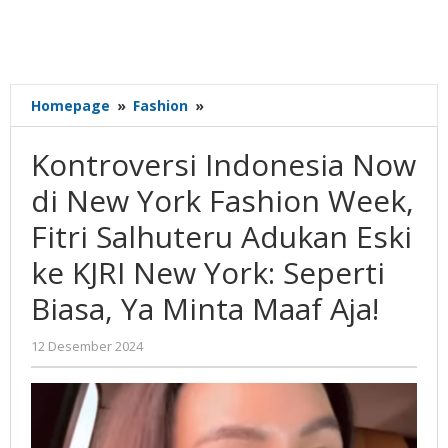
Kontroversi
Homepage
»
Fashion
»
Indonesia
Now
Kontroversi Indonesia Now
di
New
di New York Fashion Week,
York
Fitri Salhuteru Adukan Eski
Fashion
Week,
ke KJRI New York: Seperti
Fitri
Salhuteru
Biasa, Ya Minta Maaf Aja!
Adukan
Eski
oleh
12 Desember 2024
ke
Gatot
KJRI
Susanto
New
York:
Seperti