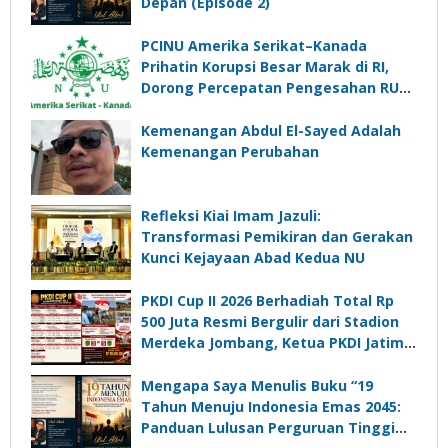
Depan (Episode 2)
PCINU Amerika Serikat–Kanada
Prihatin Korupsi Besar Marak di RI,
Dorong Percepatan Pengesahan RUU
Perampasan Aset
Kemenangan Abdul El-Sayed Adalah
Kemenangan Perubahan
Refleksi Kiai Imam Jazuli:
Transformasi Pemikiran dan Gerakan
Kunci Kejayaan Abad Kedua NU
PKDI Cup II 2026 Berhadiah Total Rp
500 Juta Resmi Bergulir dari Stadion
Merdeka Jombang, Ketua PKDI Jatim:
Ajang Silaturrahmi dan Media
Komunikasi Kades untuk Memajukan
Mengapa Saya Menulis Buku “19
Desa
Tahun Menuju Indonesia Emas 2045:
Panduan Lulusan Perguruan Tinggi