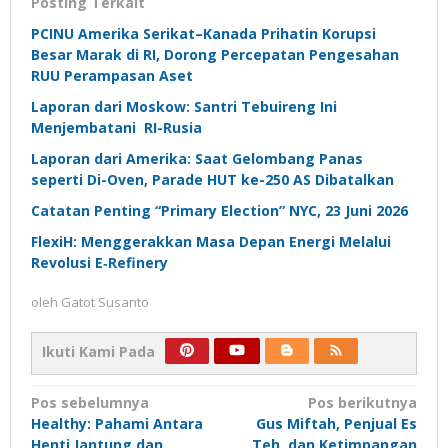
Posting Terkait
PCINU Amerika Serikat–Kanada Prihatin Korupsi
Besar Marak di RI, Dorong Percepatan Pengesahan
RUU Perampasan Aset
Laporan dari Moskow: Santri Tebuireng Ini
Menjembatani RI-Rusia
Laporan dari Amerika: Saat Gelombang Panas
seperti Di-Oven, Parade HUT ke-250 AS Dibatalkan
Catatan Penting “Primary Election” NYC, 23 Juni 2026
FlexiH: Menggerakkan Masa Depan Energi Melalui
Revolusi E‑Refinery
oleh
Gatot Susanto
Ikuti Kami Pada
Navigasi
Pos sebelumnya
Pos berikutnya
Healthy: Pahami Antara
Gus Miftah, Penjual Es
pos
Henti Jantung dan
Teh, dan Ketimpangan