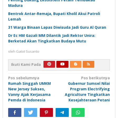
Madura
Bentrok Antar-Remaja, Bupati Kholil Akui Patroli
Lemah
31 Warga Binaan Lapas Diwisuda Jadi Guru Al Quran
Dr Ec HM Gazali MM Dilantik Jadi Rektor Unira:
Berketad Akan Tingkatkan Budaya Mutu
oleh
Gatot Susanto
Ikuti Kami Pada
Navigasi
Pos sebelumnya
Pos berikutnya
Rumah Singgah UMKM
Gubernur Sumsel Nilai
pos
New Jersey Sukses,
Program Electrifying
Vanny Ajak Kerjasama
Agriculture Tingkatkan
Pemda di Indonesia
Kesejahteraan Petani