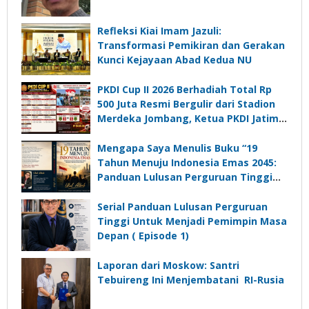
Refleksi Kiai Imam Jazuli:
Transformasi Pemikiran dan Gerakan
Kunci Kejayaan Abad Kedua NU
PKDI Cup II 2026 Berhadiah Total Rp
500 Juta Resmi Bergulir dari Stadion
Merdeka Jombang, Ketua PKDI Jatim:
Ajang Silaturrahmi dan Media
Komunikasi Kades untuk Memajukan
Mengapa Saya Menulis Buku “19
Desa
Tahun Menuju Indonesia Emas 2045:
Panduan Lulusan Perguruan Tinggi
Untuk Menjadi Pemimpin Masa
Depan”?
Serial Panduan Lulusan Perguruan
Tinggi Untuk Menjadi Pemimpin Masa
Depan ( Episode 1)
Laporan dari Moskow: Santri
Tebuireng Ini Menjembatani RI-Rusia