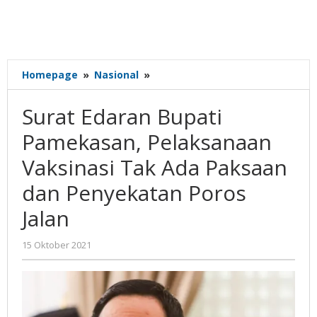
Surat
Homepage
»
Nasional
»
Edaran
Bupati
Surat Edaran Bupati
Pamekasan,
Pelaksanaan
Pamekasan, Pelaksanaan
Vaksinasi
Vaksinasi Tak Ada Paksaan
Tak
Ada
dan Penyekatan Poros
Paksaan
dan
Jalan
Penyekatan
Poros
oleh
15 Oktober 2021
Jalan
Gatot
Susanto