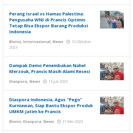
Gatot
Susanto
Perang Israel vs Hamas Palestina:
Pengusaha WNI di Prancis Optimis
Tetap Bisa Ekspor Barang Produksi
Indonesia
Bisnis
,
Internasional
,
News
13 Oktober
oleh
2023
Gatot
Susanto
Dampak Demo Penembakan Nahel
Merzouk, Prancis Masih Alami Resesi
oleh
Diaspora
,
News
13 Juli 2023
Gatot
Susanto
Diaspora Indonesia, Agus “Pego”
Kurniawan, Siap Bantu Ekspor Produk
UMKM Jatim ke Prancis
oleh
Bisnis
,
Diaspora
,
News
31 Mei 2023
Gatot
Susanto