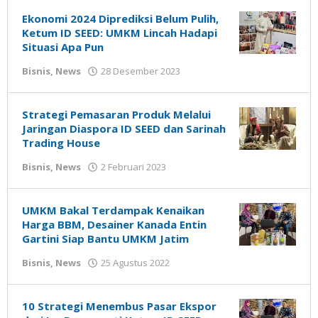
Susanto
Ekonomi 2024 Diprediksi Belum Pulih,
Ketum ID SEED: UMKM Lincah Hadapi
Situasi Apa Pun
oleh
Bisnis
,
News
28 Desember 2023
Gatot
Susanto
Strategi Pemasaran Produk Melalui
Jaringan Diaspora ID SEED dan Sarinah
Trading House
oleh
Bisnis
,
News
2 Februari 2023
Gatot
Susanto
UMKM Bakal Terdampak Kenaikan
Harga BBM, Desainer Kanada Entin
Gartini Siap Bantu UMKM Jatim
oleh
Bisnis
,
News
25 Agustus 2022
Gatot
Susanto
10 Strategi Menembus Pasar Ekspor