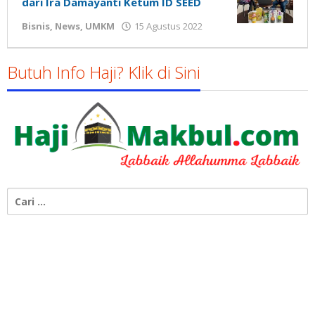
dari Ira Damayanti Ketum ID SEED
oleh
Bisnis
,
News
,
UMKM
15 Agustus 2022
Gatot
Susanto
Butuh Info Haji? Klik di Sini
Cari
untuk: