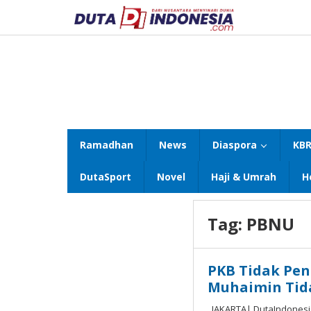
Lewati
ke
konten
Ramadhan
News
Diaspora
KBR
DutaSport
Novel
Haji & Umrah
H
Tag:
PBNU
PKB Tidak Pe
Muhaimin Tid
JAKARTA| DutaIndonesia