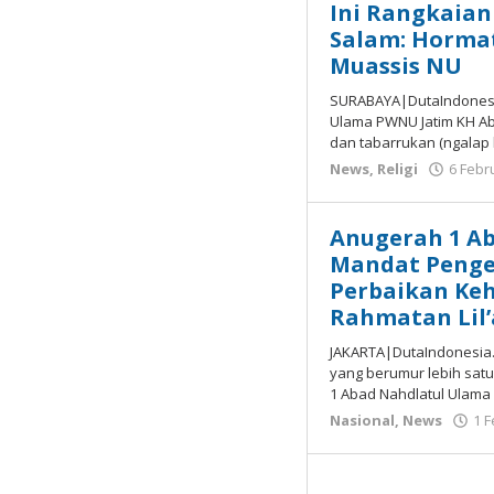
Ini Rangkaian
Salam: Horma
Muassis NU
SURABAYA|DutaIndonesia
Ulama PWNU Jatim KH A
dan tabarrukan (ngalap 
News
,
Religi
6 Febr
Anugerah 1 A
Mandat Peng
Perbaikan Keh
Rahmatan Lil
JAKARTA|DutaIndonesia.
yang berumur lebih sa
1 Abad Nahdlatul Ulama 
Nasional
,
News
1 F