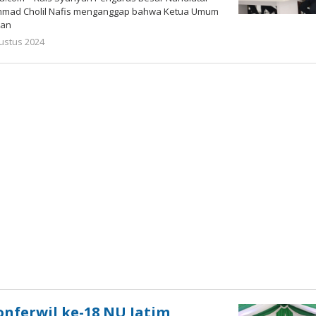
mad Cholil Nafis menganggap bahwa Ketua Umum
tan
oleh
ustus 2024
Gatot
Susanto
nferwil ke-18 NU Jatim