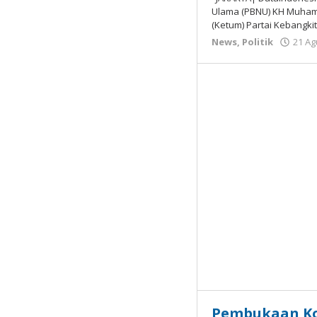
Ulama (PBNU) KH Muham
(Ketum) Partai Kebangki
News
,
Politik
21 Ag
Pembukaan Ko