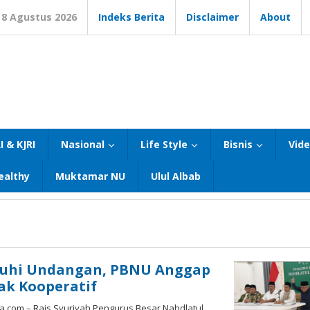
8 Agustus 2026
Indeks Berita
Disclaimer
About
I & KJRI
Nasional
Life Style
Bisnis
Vid
ealthy
Muktamar NU
Ulul Albab
nuhi Undangan, PBNU Anggap
ak Kooperatif
.com – Rais Syuriyah Pengurus Besar Nahdlatul