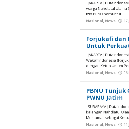
JAKARTA| DutaIndonesia
warga Nahdlatul Ulama (
izin PBNU berbuntut
Nasional
,
News
17 
Forjukafi dan
Untuk Perkuat
JAKARTA| DutaIndonesia
Wakaf Indonesia (Forjuk
dengan Ketua Umum Pe
Nasional
,
News
26
PBNU Tunjuk G
PWNU Jatim
SURABAYA| DutaIndonesi
kalangan Nahdlatul Ula
Mustamar sebagai Ketu
Nasional
,
News
11 