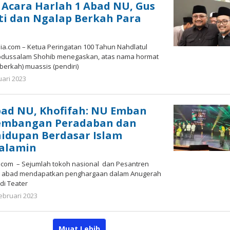
 Acara Harlah 1 Abad NU, Gus
ti dan Ngalap Berkah Para
.com – Ketua Peringatan 100 Tahun Nahdlatul
bdussalam Shohib menegaskan, atas nama hormat
berkah) muassis (pendiri)
oleh
uari 2023
Nilna
Niswah
bad NU, Khofifah: NU Emban
embangan Peradaban dan
idupan Berdasar Islam
’alamin
com – Sejumlah tokoh nasional dan Pesantren
tu abad mendapatkan penghargaan dalam Anugerah
di Teater
oleh
ebruari 2023
Gatot
Susanto
Muat Lebih