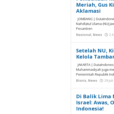
Meriah, Gus K
Aklamasi
JOMBANG | DutaIndonesi
Nahdlatul Ulama (NU) Ja
Pesantren
Nasional
,
News
2 
Setelah NU, K
Kelola Tamba
JAKARTA | DutaIndonesi
Muhammadiyah juga mene
Pemerintah Republik In
Bisnis
,
News
29 Jul
Di Balik Lima
Israel: Awas, O
Indonesia!