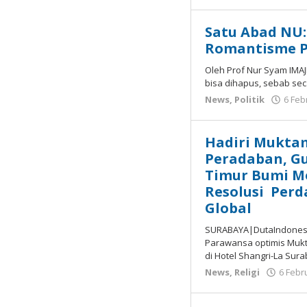
Satu Abad NU:
Romantisme P
Oleh Prof Nur Syam IMAJI
bisa dihapus, sebab se
News
,
Politik
6 Feb
Hadiri Muktam
Peradaban, Gu
Timur Bumi M
Resolusi Per
Global
SURABAYA|DutaIndonesia
Parawansa optimis Mukta
di Hotel Shangri-La Sura
News
,
Religi
6 Febr