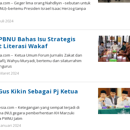
.com – Geger lima orang Nahdliyin –sebutan untuk
NU)–bertemu Presiden Israel Isaac Herzog tanpa
oleh
Juli 2024
Gatot
Susanto
 PBNU Bahas Isu Strategis
 Literasi Wakaf
.com – Ketua Umum Forum Jurnalis Zakat dan
afi), Wahyu Muryadi, bertemu dan silaturrahim
ngurus
oleh
 Maret 2024
Gatot
Susanto
us Kikin Sebagai Pj Ketua
a.com – Ketegangan yang sempat terjadi di
ma (NU) gegara pemberhentian KH Marzuki
a PWNU Jatim
oleh
Januari 2024