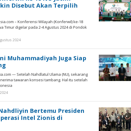
ikin Disebut Akan Terpilih
a.com – Konferensi Wilayah (Konferwil) ke-18
wa Timur digelar pada 2-4 Agustus 2024 di Pondok
oleh
Agustus 2024
Gatot
Susanto
ini Muhammadiyah Juga Siap
ng
a.com — Setelah Nahdlatul Ulama (NU), sekarang
rima tawaran konsesi tambang. Hal itu setelah
donesia
oleh
i 2024
Gatot
Susanto
 Nahdliyin Bertemu Presiden
perasi Intel Zionis di