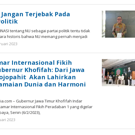
Gatot
Susanto
 Jangan Terjebak Pada
olitik
NASI tentang NU sebagai partai politik tentu tidak
cara historis bahwa NU memang pernah menjadi
oleh
ruari 2023
Gatot
Susanto
ar Internasional Fikih
bernur Khofifah: Dari Jawa
ojopahit Akan Lahirkan
damaian Dunia dan Harmoni
.com – Gubernur Jawa Timur Khofifah Indar
mar Internasional Fikih Peradaban 1 yang digelar
baya, Senin (6/2/2023),
oleh
uari 2023
Nilna
Niswah