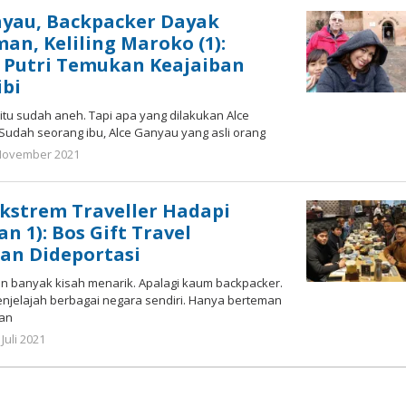
nyau, Backpacker Dayak
man, Keliling Maroko (1):
 Putri Temukan Keajaiban
ibi
tu sudah aneh. Tapi apa yang dilakukan Alce
 Sudah seorang ibu, Alce Ganyau yang asli orang
oleh
November 2021
Gatot
Susanto
kstrem Traveller Hadapi
an 1): Bos Gift Travel
dan Dideportasi
an banyak kisah menarik. Apalagi kaum backpacker.
 menjelajah berbagai negara sendiri. Hanya berteman
man
oleh
 Juli 2021
Gatot
Susanto