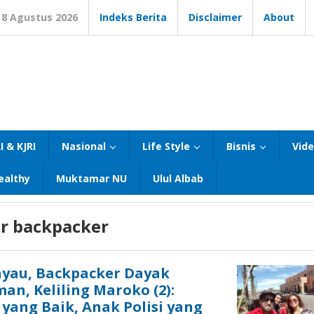
8 Agustus 2026
Indeks Berita
Disclaimer
About
I & KJRI
Nasional
Life Style
Bisnis
Vid
ealthy
Muktamar NU
Ulul Albab
er backpacker
nyau, Backpacker Dayak
man, Keliling Maroko (2):
yang Baik, Anak Polisi yang