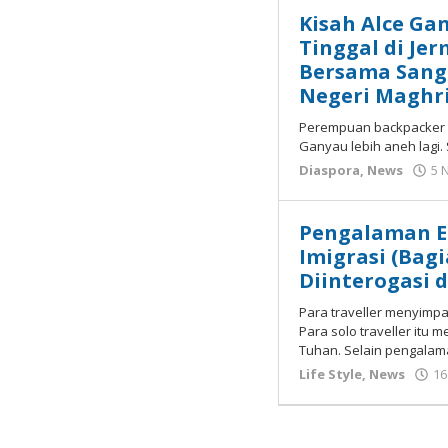
Kisah Alce Ga
Tinggal di Jer
Bersama Sang
Negeri Maghr
Perempuan backpacker i
Ganyau lebih aneh lagi.
Diaspora
,
News
5 
Pengalaman E
Imigrasi (Bagi
Diinterogasi 
Para traveller menyimp
Para solo traveller itu
Tuhan. Selain pengala
Life Style
,
News
16