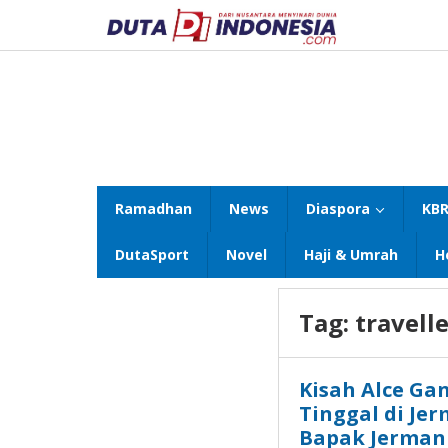
Lewati
ke
konten
Ramadhan
News
Diaspora
KBR
DutaSport
Novel
Haji & Umrah
H
Tag:
travell
Kisah Alce Ga
Tinggal di Jer
Bapak Jerman 