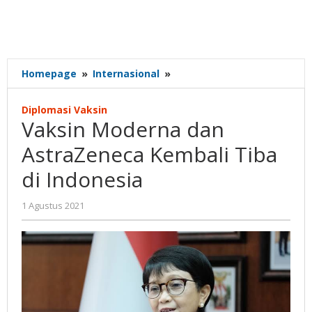
Vaksin
Homepage
»
Internasional
»
Moderna
dan
Diplomasi Vaksin
AstraZeneca
Vaksin Moderna dan
Kembali
Tiba
AstraZeneca Kembali Tiba
di
di Indonesia
Indonesia
oleh
1 Agustus 2021
Gatot
Susanto