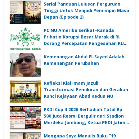
Serial Panduan Lulusan Perguruan
Tinggi Untuk Menjadi Pemimpin Masa
Depan (Episode 2)
PCINU Amerika Serikat–Kanada
Prihatin Korupsi Besar Marak di RI,
Dorong Percepatan Pengesahan RUU
Perampasan Aset
Kemenangan Abdul El-Sayed Adalah
Kemenangan Perubahan
Refleksi Kiai Imam Jazuli:
Transformasi Pemikiran dan Gerakan
Kunci Kejayaan Abad Kedua NU
PKDI Cup II 2026 Berhadiah Total Rp
500 Juta Resmi Bergulir dari Stadion
Merdeka Jombang, Ketua PKDI Jatim:
Ajang Silaturrahmi dan Media
Komunikasi Kades untuk Memajukan
Mengapa Saya Menulis Buku “19