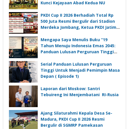
Kunci Kejayaan Abad Kedua NU
PKDI Cup II 2026 Berhadiah Total Rp
500 Juta Resmi Bergulir dari Stadion
Merdeka Jombang, Ketua PKDI Jatim:
Ajang Silaturrahmi dan Media
Komunikasi Kades untuk Memajukan
Mengapa Saya Menulis Buku “19
Desa
Tahun Menuju Indonesia Emas 2045:
Panduan Lulusan Perguruan Tinggi
Untuk Menjadi Pemimpin Masa
Depan”?
Serial Panduan Lulusan Perguruan
Tinggi Untuk Menjadi Pemimpin Masa
Depan ( Episode 1)
Laporan dari Moskow: Santri
Tebuireng Ini Menjembatani RI-Rusia
Ajang Silaturahmi Kepala Desa Se-
Madura, PKDI Cup II 2026 Resmi
Bergulir di SGMRP Pamekasan