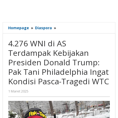
4.276
Homepage
»
Diaspora
»
WNI
di
4.276 WNI di AS
AS
Terdampak
Terdampak Kebijakan
Kebijakan
Presiden Donald Trump:
Presiden
Donald
Pak Tani Philadelphia Ingat
Trump:
Pak
Kondisi Pasca-Tragedi WTC
Tani
Philadelphia
oleh
1 Maret 2025
Ingat
Gatot
Kondisi
Susanto
Pasca-
Tragedi
WTC