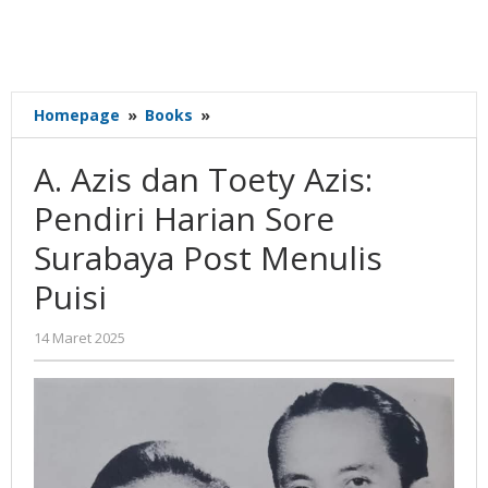
A.
Homepage
»
Books
»
Azis
dan
A. Azis dan Toety Azis:
Toety
Azis:
Pendiri Harian Sore
Pendiri
Surabaya Post Menulis
Harian
Sore
Puisi
Surabaya
Post
oleh
14 Maret 2025
Menulis
Gatot
Puisi
Susanto