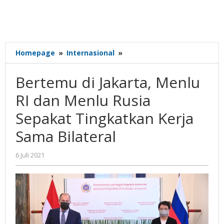
Bertemu
Homepage
»
Internasional
»
di
Jakarta,
Bertemu di Jakarta, Menlu
Menlu
RI
RI dan Menlu Rusia
dan
Sepakat Tingkatkan Kerja
Menlu
Rusia
Sama Bilateral
Sepakat
Tingkatkan
oleh
6 Juli 2021
Kerja
Gatot
Sama
Susanto
Bilateral