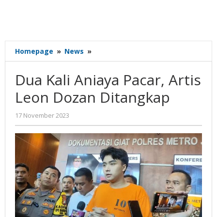
Dua
Homepage
»
News
»
Kali
Aniaya
Dua Kali Aniaya Pacar, Artis
Pacar,
Artis
Leon Dozan Ditangkap
Leon
Dozan
oleh
17 November 2023
Ditangkap
Gatot
Susanto