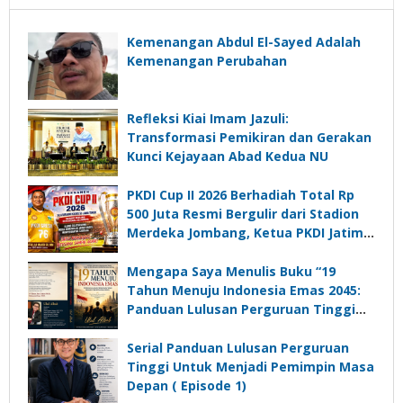
Kemenangan Abdul El-Sayed Adalah
Kemenangan Perubahan
Refleksi Kiai Imam Jazuli:
Transformasi Pemikiran dan Gerakan
Kunci Kejayaan Abad Kedua NU
PKDI Cup II 2026 Berhadiah Total Rp
500 Juta Resmi Bergulir dari Stadion
Merdeka Jombang, Ketua PKDI Jatim:
Ajang Silaturrahmi dan Media
Komunikasi Kades untuk Memajukan
Mengapa Saya Menulis Buku “19
Desa
Tahun Menuju Indonesia Emas 2045:
Panduan Lulusan Perguruan Tinggi
Untuk Menjadi Pemimpin Masa
Depan”?
Serial Panduan Lulusan Perguruan
Tinggi Untuk Menjadi Pemimpin Masa
Depan ( Episode 1)