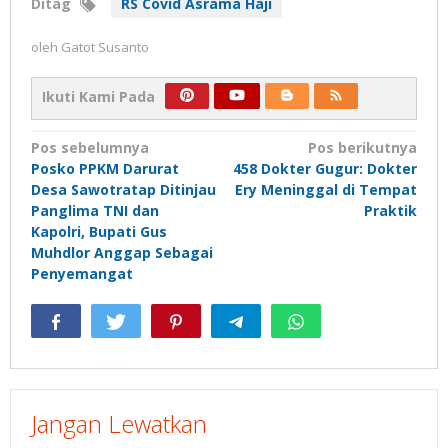
Ditag
RS Covid Asrama Haji
oleh
Gatot Susanto
Ikuti Kami Pada
Navigasi
Pos sebelumnya
Pos berikutnya
Posko PPKM Darurat
458 Dokter Gugur: Dokter
pos
Desa Sawotratap Ditinjau
Ery Meninggal di Tempat
Panglima TNI dan
Praktik
Kapolri, Bupati Gus
Muhdlor Anggap Sebagai
Penyemangat
Jangan Lewatkan