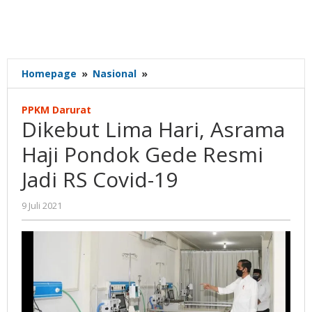
Dikebut
Homepage
»
Nasional
»
Lima
Hari,
PPKM Darurat
Asrama
Dikebut Lima Hari, Asrama
Haji
Pondok
Haji Pondok Gede Resmi
Gede
Jadi RS Covid-19
Resmi
Jadi
RS
oleh
9 Juli 2021
Gatot
Covid-
Susanto
19