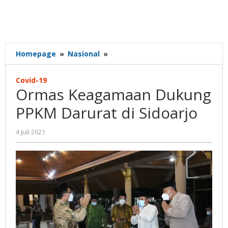
Ormas
Homepage
»
Nasional
»
Keagamaan
Dukung
Covid-19
PPKM
Ormas Keagamaan Dukung
Darurat
di
PPKM Darurat di Sidoarjo
Sidoarjo
oleh
4 Juli 2021
Gatot
Susanto