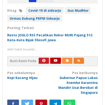
Ditag
Covid-19 di sidoarjo
Gus Mudhlor
Ormas Dukung PKPM Sidoarjo
Posting Terkait
Resto JOGLO RSS Pecahkan Rekor MURI Pajang 512
Kata-Kata Bijak Filosofi Jawa
oleh
Gatot Susanto
Ikuti Kami Pada
Navigasi
Pos sebelumnya
Pos berikutnya
Kopi Kacang Hijau
Gubernur Papua Lukas
pos
Enembe Karantina
Mandiri Usai Berobat di
Singapura