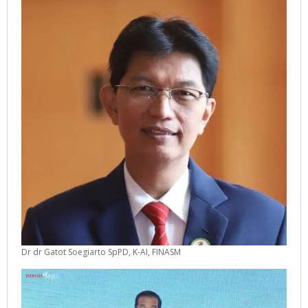
Dr dr Gatot Soegiarto SpPD, K-AI, FINASM