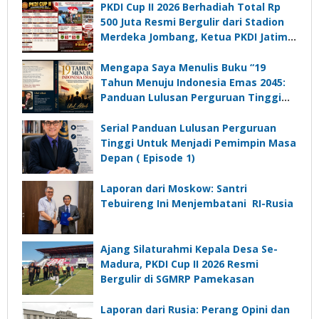
PKDI Cup II 2026 Berhadiah Total Rp
500 Juta Resmi Bergulir dari Stadion
Merdeka Jombang, Ketua PKDI Jatim:
Ajang Silaturrahmi dan Media
Komunikasi Kades untuk Memajukan
Mengapa Saya Menulis Buku “19
Desa
Tahun Menuju Indonesia Emas 2045:
Panduan Lulusan Perguruan Tinggi
Untuk Menjadi Pemimpin Masa
Depan”?
Serial Panduan Lulusan Perguruan
Tinggi Untuk Menjadi Pemimpin Masa
Depan ( Episode 1)
Laporan dari Moskow: Santri
Tebuireng Ini Menjembatani RI-Rusia
Ajang Silaturahmi Kepala Desa Se-
Madura, PKDI Cup II 2026 Resmi
Bergulir di SGMRP Pamekasan
Laporan dari Rusia: Perang Opini dan