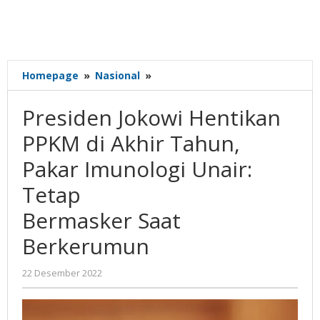
Presiden
Homepage
»
Nasional
»
Jokowi
Hentikan
Presiden Jokowi Hentikan
PPKM
di
PPKM di Akhir Tahun,
Akhir
Pakar Imunologi Unair:
Tahun,
Pakar
Tetap
Imunologi
Unair:
Bermasker Saat
Tetap<br>Bermasker
Berkerumun
Saat
Berkerumun
oleh
22 Desember 2022
Gatot
Susanto