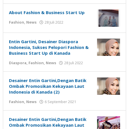
Susanto
About Fashion & Business Start Up
oleh
Fashion
,
News
28 Juli 2022
Nilna
Niswah
Entin Gartini, Desainer Diaspora
Indonesia, Sukses Pelopori Fashion &
Business Start Up di Kanada
oleh
Diaspora
,
Fashion
,
News
28 Juli 2022
Nilna
Niswah
Desainer Entin Gartini,Dengan Batik
Ombak Promosikan Kekayaan Laut
Indonesia di Kanada (2)
oleh
Fashion
,
News
6 September 2021
Gatot
Susanto
Desainer Entin Gartini,Dengan Batik
Ombak Promosikan Kekayaan Laut