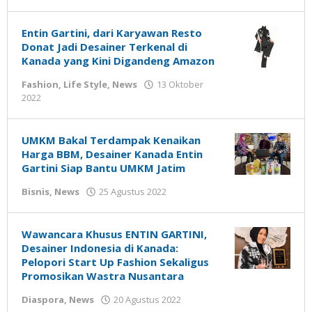
Gatot
Susanto
Entin Gartini, dari Karyawan Resto
Donat Jadi Desainer Terkenal di
Kanada yang Kini Digandeng Amazon
Fashion
,
Life Style
,
News
13 Oktober
oleh
2022
Gatot
Susanto
UMKM Bakal Terdampak Kenaikan
Harga BBM, Desainer Kanada Entin
Gartini Siap Bantu UMKM Jatim
oleh
Bisnis
,
News
25 Agustus 2022
Gatot
Susanto
Wawancara Khusus ENTIN GARTINI,
Desainer Indonesia di Kanada:
Pelopori Start Up Fashion Sekaligus
Promosikan Wastra Nusantara
oleh
Diaspora
,
News
20 Agustus 2022
Gatot