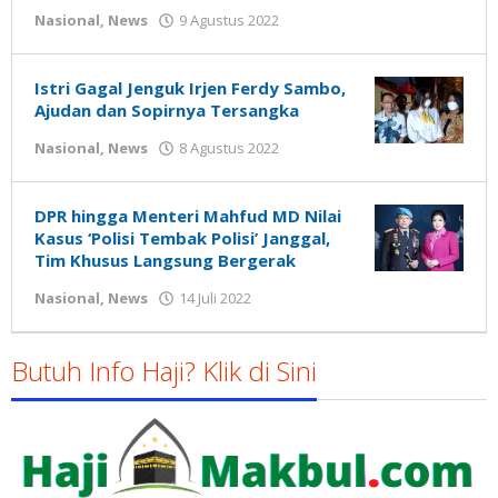
oleh
Nasional
,
News
9 Agustus 2022
Gatot
Susanto
Istri Gagal Jenguk Irjen Ferdy Sambo,
Ajudan dan Sopirnya Tersangka
oleh
Nasional
,
News
8 Agustus 2022
Gatot
Susanto
DPR hingga Menteri Mahfud MD Nilai
Kasus ‘Polisi Tembak Polisi’ Janggal,
Tim Khusus Langsung Bergerak
oleh
Nasional
,
News
14 Juli 2022
Gatot
Susanto
Butuh Info Haji? Klik di Sini