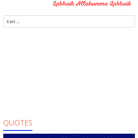
Cari
untuk:
QUOTES