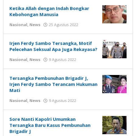
Susanto
Ketika Allah dengan Indah Bongkar
Kebohongan Manusia
oleh
Nasional
,
News
25 Agustus 2022
Gatot
Susanto
Irjen Ferdy Sambo Tersangka, Motif
Pelecehan Seksual Apa Juga Rekayasa?
oleh
Nasional
,
News
9 Agustus 2022
Gatot
Susanto
Tersangka Pembunuhan Brigadir J,
Irjen Ferdy Sambo Terancam Hukuman
Mati
oleh
Nasional
,
News
9 Agustus 2022
Gatot
Susanto
Sore Nanti Kapolri Umumkan
Tersangka Baru Kasus Pembunuhan
Brigadir J