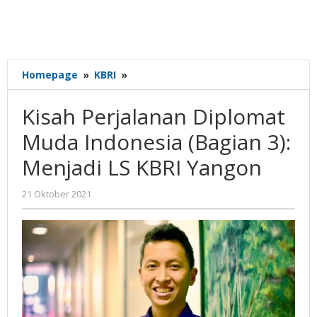
Kisah
Homepage
»
KBRI
»
Perjalanan
Diplomat
Kisah Perjalanan Diplomat
Muda
Indonesia
Muda Indonesia (Bagian 3):
(Bagian
Menjadi LS KBRI Yangon
3):
Menjadi
LS
oleh
21 Oktober 2021
Gatot
KBRI
Susanto
Yangon